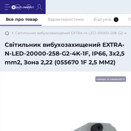
Все про товар
Характеристики
Відгуків
П
0
Світильник вибухозахищений EXTRA-N-LED-20000-258-G2-4K-1F, 
Світильник вибухозахищений EXTRA-
N-LED-20000-258-G2-4K-1F, IP66, 3x2,5
mm2, Зона 2,22 (055670 1F 2,5 MM2)
немає в наявності