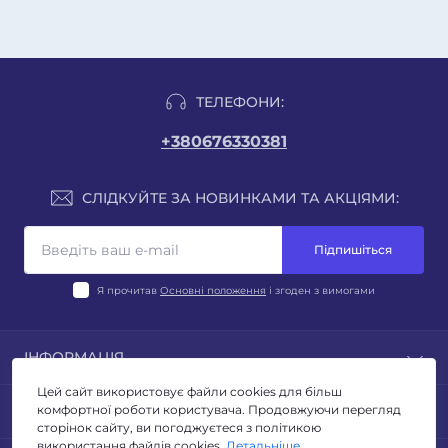
ТЕЛЕФОНИ:
+380676330381
СЛІДКУЙТЕ ЗА НОВИНКАМИ ТА АКЦІЯМИ:
Підпишіться
Я прочитав
Основні положення
і згоден з вимогами
ІНФОРМАЦІЯ
Цей сайт використовує файли cookies для більш
Блог
ПОПУЛЯРНЕ
комфортної роботи користувача. Продовжуючи перегляд
Відгуки
сторінок сайту, ви погоджуєтеся з політикою
Умови повернення
використання файлів cookies.
Детальніше