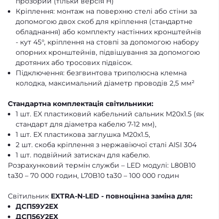
прозорий (тільки версія H)
Кріплення: монтаж на поверхню стелі або стіни за
допомогою двох скоб для кріплення (стандартне
обладнання) або комплекту настінних кронштейнів
- кут 45°, кріплення на стовпі за допомогою набору
опорних кронштейнів, підвішування за допомогою
дротяних або тросових підвісок.
Підключення: безгвинтова триполюсна клемна
колодка, максимальний діаметр проводів 2,5 мм²
Стандартна комплектація світильники:
1 шт. EX пластиковий кабельний сальник M20x1.5 (як
стандарт для діаметра кабелю 7-12 мм),
1 шт. EX пластикова заглушка M20x1.5,
2 шт. скоба кріплення з нержавіючої сталі AISI 304
1 шт. подвійний затискач для кабелю.
Розрахунковий термін служби – LED модулі: L80B10
ta30 – 70 000 годин, L70B10 ta30 – 100 000 годин
Світильник
EXTRA-N-LED - повноцінна заміна для:
ДСП59У2ЕХ
ДСП56У2ЕХ