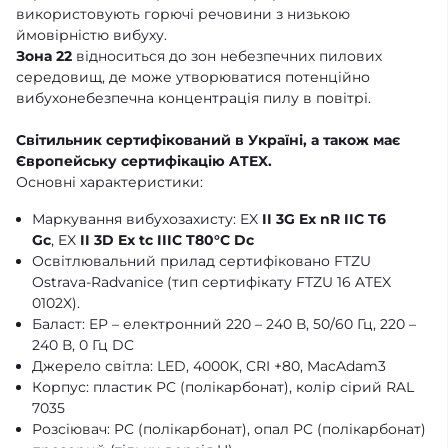
використовують горючі речовини з низькою
ймовірністю вибуху.
Зона 22
відноситься до зон небезпечних пилових
середовищ, де може утворюватися потенційно
вибухонебезпечна концентрація пилу в повітрі.
Світильник сертифікований в Україні, а також має
Європейську сертифікацію ATEX.
Основні характеристики:
Маркування вибухозахисту: EX
II 3G Ex nR IIC T6
Gc
, EX
II 3D Ex tc IIIC T80°C Dc
Освітлювальний прилад сертифіковано FTZU
Ostrava-Radvanice (тип сертифікату FTZU 16 ATEX
0102X).
Баласт: EP – електронний 220 – 240 В, 50/60 Гц, 220 –
240 В, 0 Гц DC
Джерело світла: LED, 4000K, CRI +80, MacAdam3
Корпус: пластик PC (полікарбонат), колір сірий RAL
7035
Розсіювач: PC (полікарбонат), опал PC (полікарбонат)