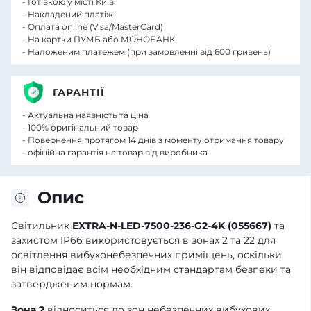
- Готівкою у місті Київ
- Накладений платіж
- Оплата online (Visa/MasterCard)
- На картки ПУМБ або МОНОБАНК
- Наложеним платежем (при замовленні від 600 гривень)
ГАРАНТІЇ
- Актуальна наявність та ціна
- 100% оригінальний товар
- Повернення протягом 14 днів з моменту отримання товару
- офіційна гарантія на товар від виробника
Опис
Світильник
EXTRA-N-LED-7500-236-G2-4K (055667)
та
захистом IP66 використовується в зонах 2 та 22 для
освітлення вибухонебезпечних приміщень, оскільки
він відповідає всім необхідним стандартам безпеки та
затвердженим нормам.
Зона 2
відноситься до зон небезпечних вибухових