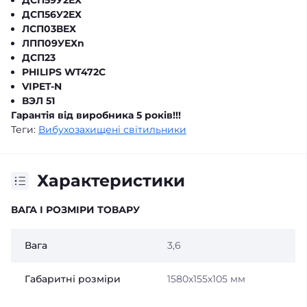
ДСП59У2ЕХ
ДСП56У2ЕХ
ЛСП03ВЕХ
ЛПП09УЕХn
ДСП23
PHILIPS WT472C
VIPET-N
ВЭЛ 51
Гарантія від виробника 5 років!!!
Теги:
Вибухозахищені світильники
Характеристики
ВАГА І РОЗМІРИ ТОВАРУ
Вага
3,6
Габаритні розміри
1580х155х105 мм