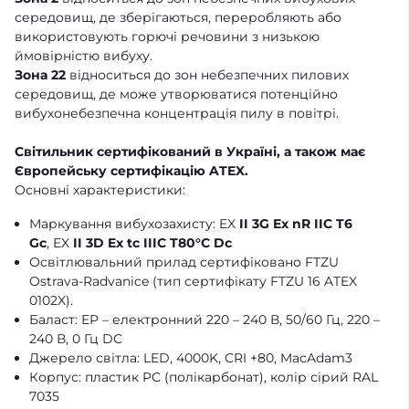
середовищ, де зберігаються, переробляють або
використовують горючі речовини з низькою
ймовірністю вибуху.
Зона 22
відноситься до зон небезпечних пилових
середовищ, де може утворюватися потенційно
вибухонебезпечна концентрація пилу в повітрі.
Світильник сертифікований в Україні, а також має
Європейську сертифікацію ATEX.
Основні характеристики:
Маркування вибухозахисту: EX
II 3G Ex nR IIC T6
Gc
, EX
II 3D Ex tc IIIC T80°C Dc
Освітлювальний прилад сертифіковано FTZU
Ostrava-Radvanice (тип сертифікату FTZU 16 ATEX
0102X).
Баласт: EP – електронний 220 – 240 В, 50/60 Гц, 220 –
240 В, 0 Гц DC
Джерело світла: LED, 4000K, CRI +80, MacAdam3
Корпус: пластик PC (полікарбонат), колір сірий RAL
7035