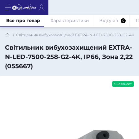
Все про товар
Характеристики
Відгуків
П
0
Світильник вибухозахищений EXTRA-N-LED-7500-258-G2-4K, IP6
Світильник вибухозахищений EXTRA-
N-LED-7500-258-G2-4K, IP66, Зона 2,22
(055667)
в наявності