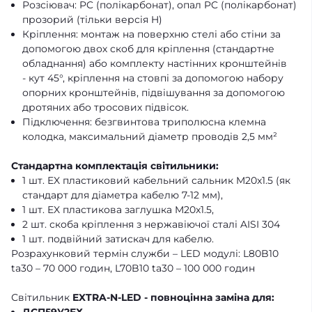
Розсіювач: PC (полікарбонат), опал PC (полікарбонат)
прозорий (тільки версія H)
Кріплення: монтаж на поверхню стелі або стіни за
допомогою двох скоб для кріплення (стандартне
обладнання) або комплекту настінних кронштейнів
- кут 45°, кріплення на стовпі за допомогою набору
опорних кронштейнів, підвішування за допомогою
дротяних або тросових підвісок.
Підключення: безгвинтова триполюсна клемна
колодка, максимальний діаметр проводів 2,5 мм²
Стандартна комплектація світильники:
1 шт. EX пластиковий кабельний сальник M20x1.5 (як
стандарт для діаметра кабелю 7-12 мм),
1 шт. EX пластикова заглушка M20x1.5,
2 шт. скоба кріплення з нержавіючої сталі AISI 304
1 шт. подвійний затискач для кабелю.
Розрахунковий термін служби – LED модулі: L80B10
ta30 – 70 000 годин, L70B10 ta30 – 100 000 годин
Світильник
EXTRA-N-LED - повноцінна заміна для: