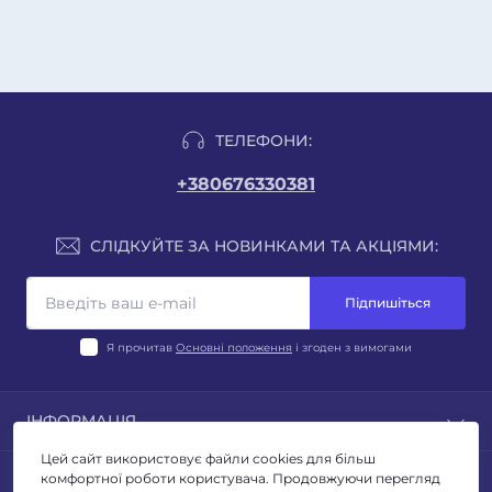
ТЕЛЕФОНИ:
+380676330381
СЛІДКУЙТЕ ЗА НОВИНКАМИ ТА АКЦІЯМИ:
Підпишіться
Я прочитав
Основні положення
і згоден з вимогами
ІНФОРМАЦІЯ
Цей сайт використовує файли cookies для більш
Блог
ПОПУЛЯРНЕ
комфортної роботи користувача. Продовжуючи перегляд
Відгуки