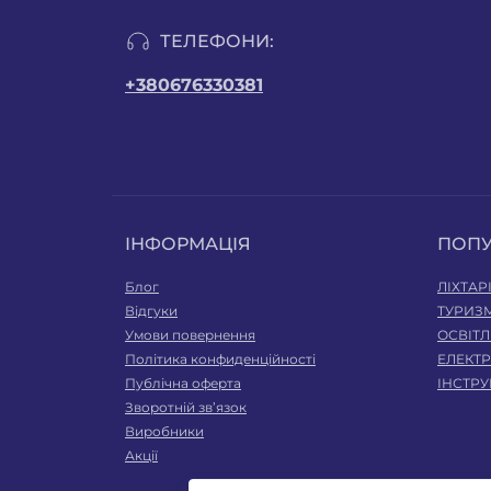
ТЕЛЕФОНИ:
+380676330381
ІНФОРМАЦІЯ
ПОП
Блог
ЛІХТАР
Відгуки
ТУРИЗМ
Умови повернення
ОСВІТ
Політика конфиденційності
ЕЛЕКТ
Публічна оферта
ІНСТР
Зворотній зв’язок
Виробники
Акції