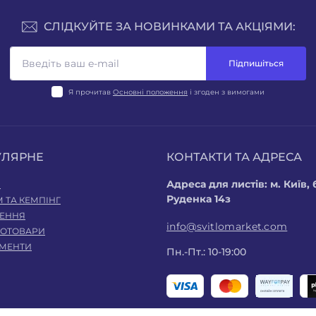
СЛІДКУЙТЕ ЗА НОВИНКАМИ ТА АКЦІЯМИ:
Підпишіться
Я прочитав
Основні положення
і згоден з вимогами
УЛЯРНЕ
КОНТАКТИ ТА АДРЕСА
Адреса для листів: м. Київ
І
Руденка 14з
 ТА КЕМПІНГ
ЛЕННЯ
info@svitlomarket.com
РОТОВАРИ
УМЕНТИ
Пн.-Пт.: 10-19:00