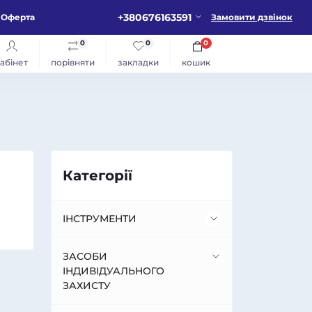
+380676163591
Оферта
Замовити дзвінок
0
0
0
абінет
порівняти
закладки
кошик
Категорії
ІНСТРУМЕНТИ
Будівельне обладнання
ЗАСОБИ
ІНДИВІДУАЛЬНОГО
ЗАХИСТУ
Алмазне обладнання для
Пневмообладнання
різання та свердління