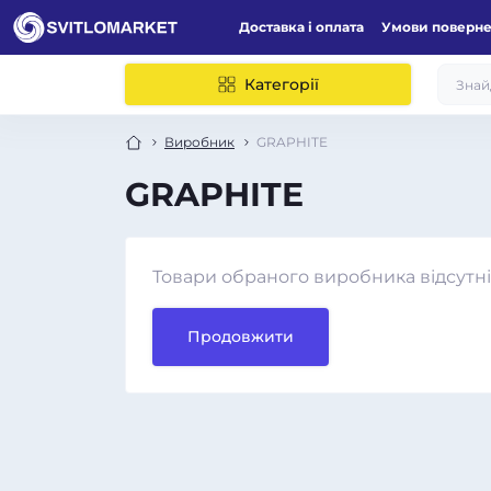
Доставка і оплата
Умови поверн
Категорії
Виробник
GRAPHITE
GRAPHITE
Товари обраного виробника відсутні
Продовжити