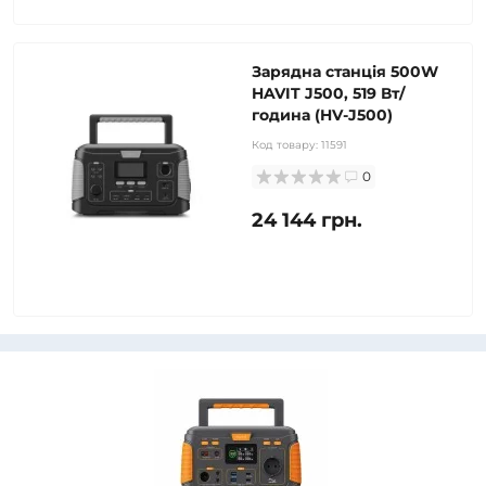
Зарядна станція 500W
HAVIT J500, 519 Вт/
година (HV-J500)
Код товару:
11591
0
24 144 грн.