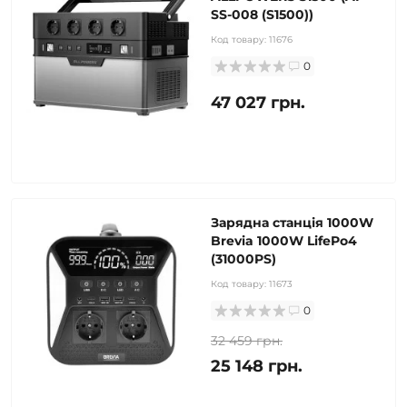
SS-008 (S1500))
Код товару:
11676
0
47 027 грн.
Зарядна станція 1000W
Brevia 1000W LifePo4
(31000PS)
Код товару:
11673
0
32 459 грн.
25 148 грн.