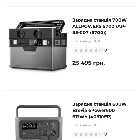
Зарядна станція 700W
ALLPOWERS S700 (AP-
SS-007 (S700))
Код товару:
11681
0
25 495 грн.
Зарядна станція 600W
Brevia ePower600
613Wh (40610EP)
Код товару:
11675
0