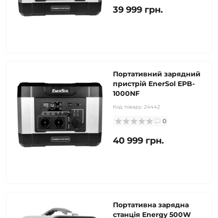
39 999 грн.
Портативний зарядний
пристрій EnerSol EPB-
1000NF
Код товару:
24442
0
40 999 грн.
Портативна зарядна
станція Energy 500W