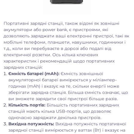
Портативні зарядні станції, також відомі як зовнішні
акумулятори або power bank, є пристроями, які
дозволяють заряджати ваші електронні пристрої, такі як
мобільні телефони, планшети, навушники, годинники і
т.д., коли ви перебуваєте в дорозі або подалі від
електричної розетки. Ось кілька ключових
характеристик і рекомендацій щодо портативних
зарядних станцій:
Ємність батареї (mAh):
Ємність зовнішньої
акумуляторної батареї вимірюється у міліампер-
годинах (mAh) і вказує на те, скільки енергії може
зберігати зарядна станція. Більша ємність означає, що
ви зможете зарядити свої пристрої більше разів.
Кількість портів:
Більшість портативних зарядних
станцій мають кілька USB-портів, що дозволяє
одночасно заряджати декілька пристроїв.
Вихідна потужність:
Вихідна потужність портативної
зарядної станції вимірюється у ваттах (Вт) і вказує на