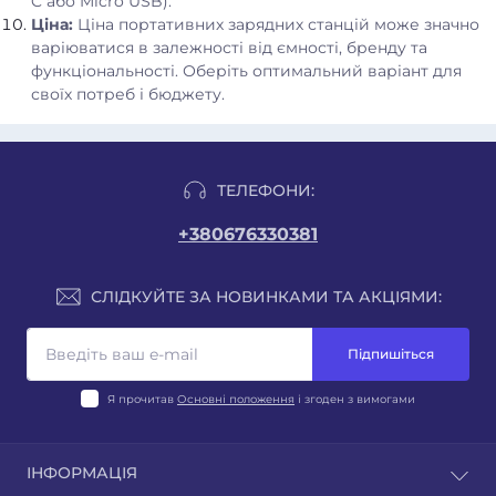
C або Micro USB).
Ціна:
Ціна портативних зарядних станцій може значно
варіюватися в залежності від ємності, бренду та
функціональності. Оберіть оптимальний варіант для
своїх потреб і бюджету.
ТЕЛЕФОНИ:
+380676330381
СЛІДКУЙТЕ ЗА НОВИНКАМИ ТА АКЦІЯМИ:
Підпишіться
Я прочитав
Основні положення
і згоден з вимогами
ІНФОРМАЦІЯ