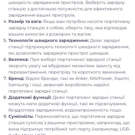
швидкість зарядження пристроїв. Виберіть зарядну
станцію з достатньою потужністю для ефективного
зарядження ваших пристроїв.
Розмір та вага:
Якщо вам потрібно носити портативну
зарядну станцію з собою, оберіть таку, яка відповідає
вашим вимогам з розміром та вагою.
Технологія швидкого зарядження:
Деякі зарядні
станції підтримують технології швидкого зарядження,
які дозволяють заряджати пристрої швидше.
Безпека:
При виборі портативної зарядної станції
зверніть увагу на вбудовані механізми захисту від
перевантаження, перегріву та короткого замикання.
Бренд:
Відомі бренди, такі як Anker, RAVPower, Xiaomi,
Samsung і інші, зазвичай виробляють надійні
портативні зарядні станції.
Додаткові функції:
Деякі портативні зарядні станції
можуть мати додаткові функції, такі як підсвічування,
бездротове зарядження, водонепроникність тощо.
Сумісність:
Переконайтеся, що портативна зарядна
станція сумісна з вашими пристроями, наприклад, що
вона підтримує потрібний тип порту (наприклад, USB-