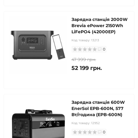
Зарядна станція 2000W
Brevia ePower 2150Wh
LiFePO4 (42000EP)
Код товару:
13213
0
47 999 грн.
52 199 грн.
Зарядна станція 600W
EnerSol EPB-600N, 577
Вт/година (EPB-600N)
Код товару:
12952
0