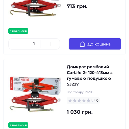
713 грн.
в наявності
До кошика
Домкрат ромбовий
CarLife 2т 120-413мм з
гумовою подушкою
SJ227
Код товару:
19203
0
1 030 грн.
в наявності