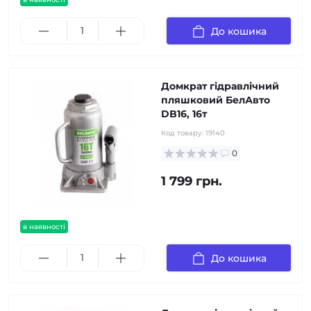
До кошика
Домкрат гідравлічний
пляшковий БелАвто
DB16, 16т
Код товару:
19140
0
1 799 грн.
в наявності
До кошика