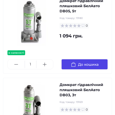
Домкрат гідравлічний
пляшковий БелАвто
DB05, 5т
Код товару:
19180
0
1 094 грн.
в наявності
До кошика
Домкрат гідравлічний
пляшковий БелАвто
DB03, 3т
Код товару:
19169
0