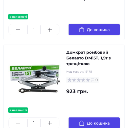
в наявності
До кошика
Домкрат ромбовий
Белавто DM15T, 1,5т з
трещіткою
Код товару:
19175
0
923 грн.
в наявності
До кошика