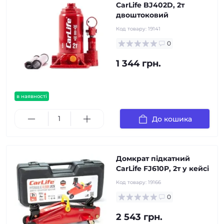
CarLife BJ402D, 2т
двоштоковий
Код товару:
19141
0
1 344 грн.
в наявності
До кошика
Домкрат підкатний
CarLife FJ610P, 2т у кейсі
Код товару:
19166
0
2 543 грн.