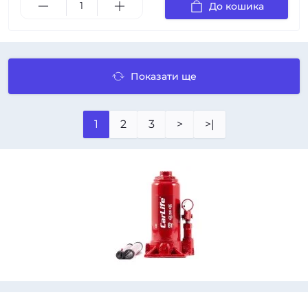
До кошика
Показати ще
1
2
3
>
>|