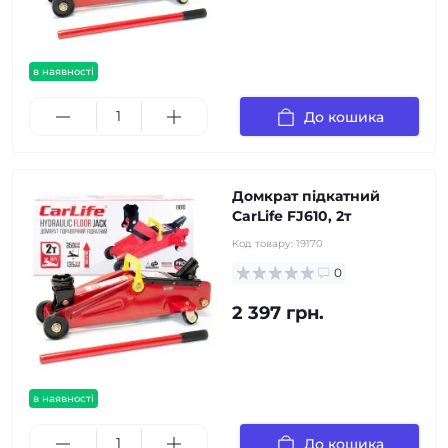
в наявності
До кошика
Домкрат підкатний
CarLife FJ610, 2т
Код товару:
19170
0
2 397 грн.
в наявності
До кошика