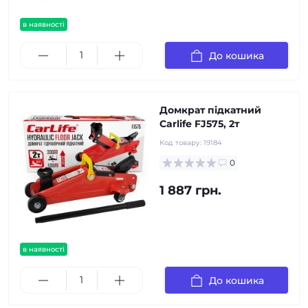
в наявності
До кошика
Домкрат підкатний
Carlife FJ575, 2т
Код товару:
19184
0
1 887 грн.
в наявності
До кошика