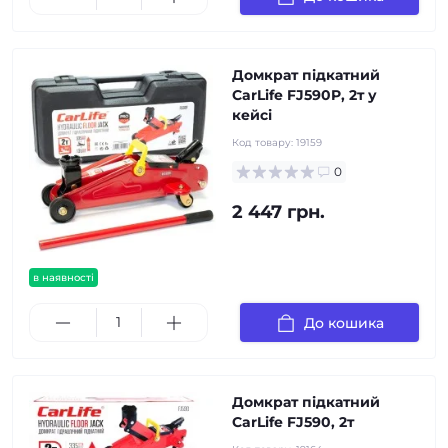
Домкрат підкатний
CarLife FJ590P, 2т у
кейсі
Код товару:
19159
0
2 447 грн.
в наявності
До кошика
Домкрат підкатний
CarLife FJ590, 2т