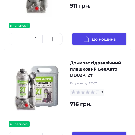
911 грн.
в наявності
До кошика
Домкрат гідравлічний
пляшковий БелАвто
DB02P, 2т
Код товару:
19167
0
716 грн.
в наявності