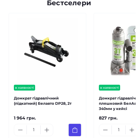
Бестселери
в наявності
в наявності
Домкрат гідравлічний
Домкрат гідравліч
(підкатний) Белавто DP28, 2т
пляшковий БелАвто
340мм у кейсі
1 964 грн.
827 грн.