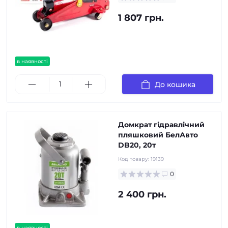
1 807 грн.
в наявності
До кошика
Домкрат гідравлічний
пляшковий БелАвто
DB20, 20т
Код товару:
19139
0
2 400 грн.
в наявності