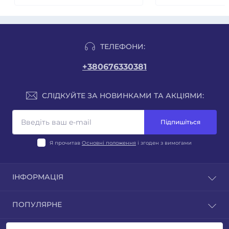
ТЕЛЕФОНИ:
+380676330381
СЛІДКУЙТЕ ЗА НОВИНКАМИ ТА АКЦІЯМИ:
Підпишіться
Я прочитав
Основні положення
і згоден з вимогами
ІНФОРМАЦІЯ
Блог
ПОПУЛЯРНЕ
Відгуки
Умови повернення
ЛІХТАРІ