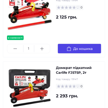
Код товару:
19164
0
2 125 грн.
в наявності
До кошика
Домкрат підкатний
Carlife FJ575P, 2т
Код товару:
19147
0
2 293 грн.