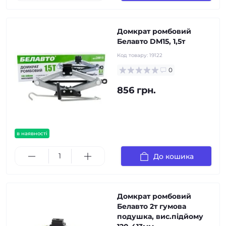
Домкрат ромбовий
Белавто DM15, 1,5т
Код товару:
19122
0
856 грн.
в наявності
До кошика
Домкрат ромбовий
Белавто 2т гумова
подушка, вис.підйому