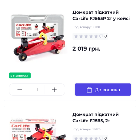
Домкрат підкатний
CarLife FJ565P 2т у кейсі
Код товару:
19181
0
2 019 грн.
в наявності
До кошика
Домкрат підкатний
CarLife FJ565, 2т
Код товару:
19125
0