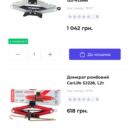
120-413мм
Код товару:
19127
0
1 042 грн.
в наявності
До кошика
Домкрат ромбовий
CarLife SJ228, 1,2т
Код товару:
19176
0
618 грн.