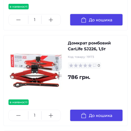
в наявності
До кошика
Домкрат ромбовий
CarLife SJ226, 1,5т
Код товару:
19173
0
786 грн.
в наявності
До кошика