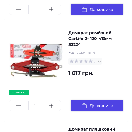
До кошика
Домкрат ромбовий
CarLife 2т 120-413мм
SJ224
Код товару:
19146
0
1 017 грн.
в наявності
До кошика
Домкрат пляшковий