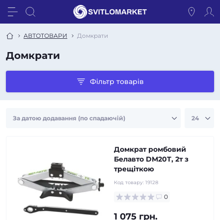
АВТОТОВАРИ
Домкрати
Домкрати
Фільтр товарів
Домкрат ромбовий
Белавто DM20T, 2т з
трещіткою
Код товару:
19128
0
1 075 грн.