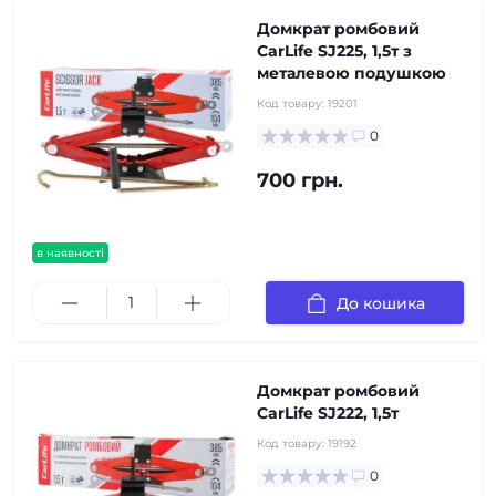
Домкрат ромбовий
CarLife SJ225, 1,5т з
металевою подушкою
Код товару:
19201
0
700 грн.
в наявності
До кошика
Домкрат ромбовий
CarLife SJ222, 1,5т
Код товару:
19192
0