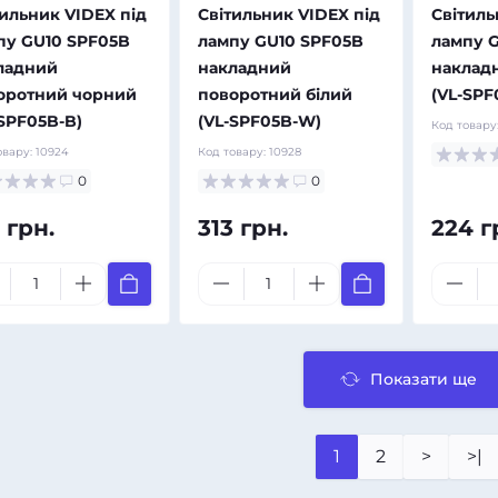
Вибрати
Вибрати
тильник VIDEX під
Світильник VIDEX під
Світиль
пу GU10 SPF05B
лампу GU10 SPF05B
лампу 
ладний
накладний
наклад
оротний чорний
поворотний білий
(VL-SPF
-SPF05B-B)
(VL-SPF05B-W)
Код товару
овару:
10924
Код товару:
10928
0
0
 грн.
313 грн.
224 г
Показати ще
1
2
>
>|