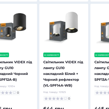
вності
в наявності
в наявност
тильник VIDEX під
Світильник VIDEX під
Світиль
пу GU10
лампу GU10
лампу 
ладний Чорний
накладний Білий +
накладн
SPF12A-B)
Чорний рефлектор
SPF13A
(VL-SPF14A-WB)
овару:
10934
Код товару
Код товару:
10925
0
0
5 грн.
644 грн.
445 г