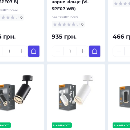
SPF07-B)
чорне кільце (VL-
SPF07-WB)
овару:
10932
Код товару:
10916
0
0
5 грн.
935 грн.
466 г
Річні ліхтарі
Лампи високопутожні
Від 149 грн
Від 185 грн
вності
в наявності
в наявност