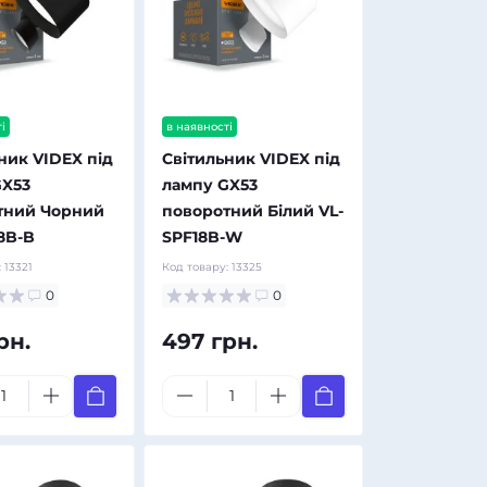
і
в наявності
ник VIDEX під
Світильник VIDEX під
GX53
лампу GX53
тний Чорний
поворотний Білий VL-
8B-B
SPF18B-W
:
13321
Код товару:
13325
0
0
рн.
497 грн.