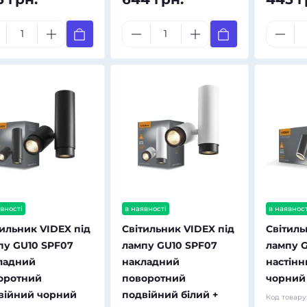
вності
в наявності
в наявност
тильник VIDEX під
Світильник VIDEX під
Світиль
пу GU10 SPF07
лампу GU10 SPF07
лампу 
ладний
накладний
настінн
оротний
поворотний
чорний 
війний чорний
подвійний білий +
Код товару