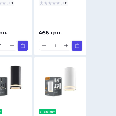
0
0
рн.
466 грн.
і
в наявності