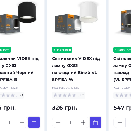
вності
в наявності
в наявност
тильник VIDEX під
Світильник VIDEX під
Світиль
пу GX53
лампу GX53
лампу 
ладний Чорний
накладний Білий VL-
наклад
SPF15A-B
SPF15A-W
(VL-SPF
овару:
13326
Код товару:
13320
Код товару
0
0
6 грн.
326 грн.
547 г