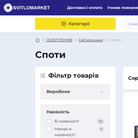
Доставка і оплата
Умови поверн
Категорії
ОСВІТЛЕННЯ
Світильники
Споти
Споти
Фільтр товарів
Сор
Виробник
Наявність
В наявності
33
Немає в
5
наявності