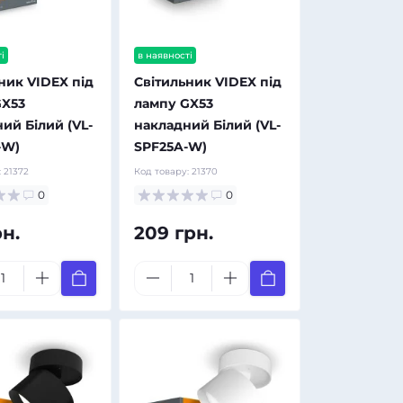
і
в наявності
ник VIDEX під
Світильник VIDEX під
GX53
лампу GX53
ий Білий (VL-
накладний Білий (VL-
-W)
SPF25A-W)
:
21372
Код товару:
21370
0
0
рн.
209 грн.