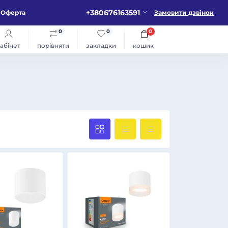
+380676163591
Оферта
Замовити дзвінок
0
0
0
абінет
порівняти
закладки
кошик