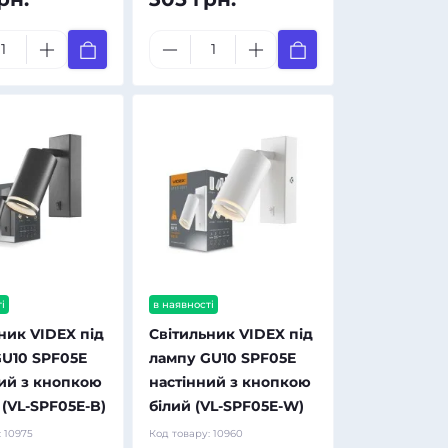
і
в наявності
ник VIDEX під
Світильник VIDEX під
GU10 SPF05E
лампу GU10 SPF05E
ий з кнопкою
настінний з кнопкою
(VL-SPF05E-B)
білий (VL-SPF05E-W)
:
10975
Код товару:
10960