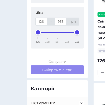
Ціна
в ная
Сві
-
грн.
лам
нак
(VL
126
328
531
733
935
Код т
126
Скасувати
Виберіть фільтри
Категорії
ІНСТРУМЕНТИ