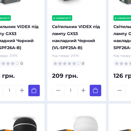
вності
в наявності
в наявност
тильник VIDEX під
Світильник VIDEX під
Світиль
пу GX53
лампу GX53
лампу 
ладний Чорний
накладний Чорний
накладн
-SPF26A-B)
(VL-SPF25A-B)
SPF26A
овару:
21375
Код товару:
21374
Код товару
0
0
 грн.
209 грн.
126 г