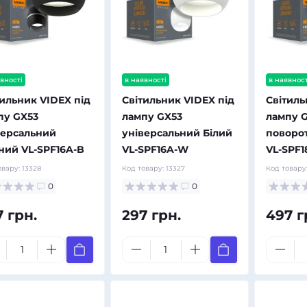
вності
в наявності
в наявност
тильник VIDEX під
Світильник VIDEX під
Світиль
пу GX53
лампу GX53
лампу 
версальний
універсальний Білий
поворо
ний VL-SPF16A-B
VL-SPF16A-W
VL-SPF1
овару:
13328
Код товару:
13327
Код товару
0
0
7 грн.
297 грн.
497 г