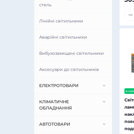
стель
Лінійні світильники
Аварійні світильники
Вибухозахищені світильники
Аксесуари до світильників
ЕЛЕКТРОТОВАРИ
в ная
Сві
Автоматика
КЛІМАТИЧНЕ
лам
ОБЛАДНАННЯ
нак
Датчики руху для освітлення
пов
Газові обігрівачі
АВТОТОВАРИ
под