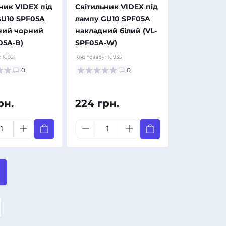
ник VIDEX під
Світильник VIDEX під
GU10 SPF05A
лампу GU10 SPF05A
ний чорний
накладний білий (VL-
05A-B)
SPF05A-W)
:
10921
Код товару:
10935
0
0
рн.
224 грн.