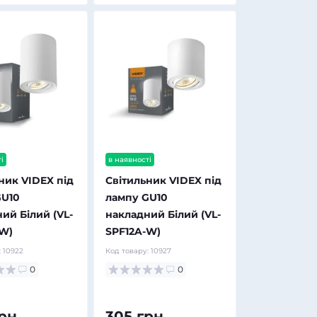
і
в наявності
ник VIDEX під
Світильник VIDEX під
GU10
лампу GU10
ий Білий (VL-
накладний Білий (VL-
-W)
SPF12A-W)
:
10922
Код товару:
10927
0
0
рн.
305 грн.