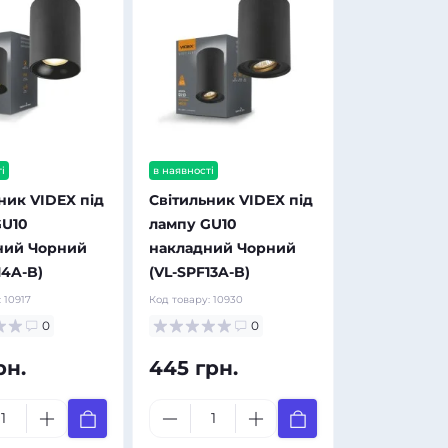
і
в наявності
ник VIDEX під
Світильник VIDEX під
GU10
лампу GU10
ний Чорний
накладний Чорний
14A-B)
(VL-SPF13A-B)
:
10917
Код товару:
10930
0
0
рн.
445 грн.