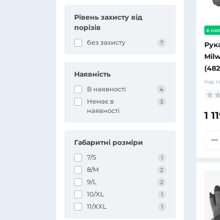
Рівень захисту від
порізів
в ная
без захисту
7
Рук
Mil
(482
Наявність
Код т
В наявності
4
Немає в
3
наявності
1 1
Габаритні розміри
7/S
1
8/M
2
9/L
2
10/XL
1
11/XXL
1