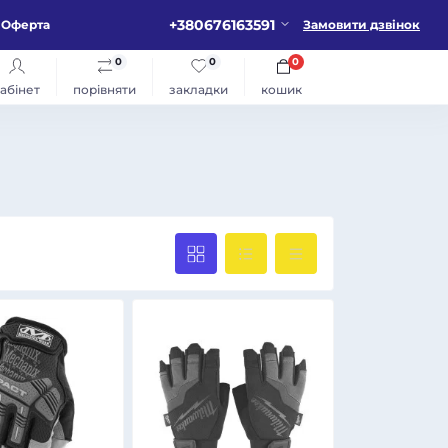
+380676163591
Оферта
Замовити дзвінок
0
0
0
абінет
порівняти
закладки
кошик