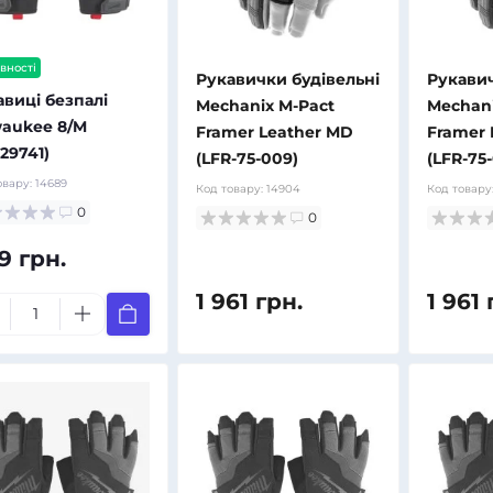
вності
Рукавички будівельні
Рукавич
авиці безпалі
Mechanix M-Pact
Mechani
waukee 8/M
Framer Leather MD
Framer 
29741)
(LFR-75-009)
(LFR-75-
овару:
14689
Код товару:
14904
Код товару
0
0
19 грн.
1 961 грн.
1 961 