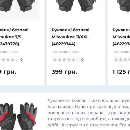
авиці безпалі
Рукавиці безпалі
Рукавиц
waukee 7/S
Milwaukee 11/XXL
Milwauk
32479728)
(48229744)
(482297
овару:
14769
Код товару:
14805
Код товару
0
0
9 грн.
399 грн.
1 125 
Рукавички безпалі - це спеціальні ру
для пальців. Вони призначені для тих,
виконання різних завдань. Ці рукави
та зручності під час роботи, а також
дрібні інструменти та матеріали. Вони