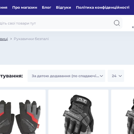
ення
Про магазин
Блог
Відгуки
Політика конфіденційності
к
виці
Рукавички безпалі
тування: