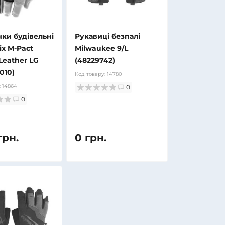
ки будівельні
Рукавиці безпалі
x M-Pact
Milwaukee 9/L
Leather LG
(48229742)
010)
Код товару:
14780
:
14864
0
0
грн.
0 грн.