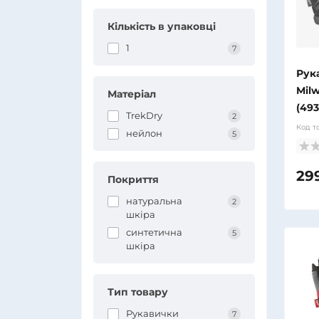
Кількість в упаковці
1
7
Рук
Mil
Матеріал
(49
TrekDry
2
Код т
нейлон
5
29
Покриття
натуральна
2
шкіра
синтетична
5
шкіра
Тип товару
Рукавички
7