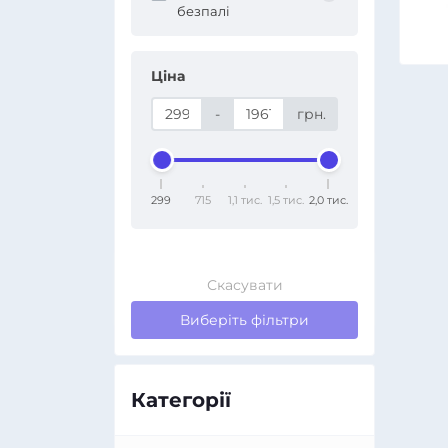
безпалі
Ціна
-
грн.
299
715
1,1 тис.
1,5 тис.
2,0 тис.
Скасувати
Виберіть фільтри
Категорії