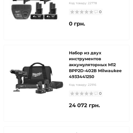
Код товару:
22778
0
0 грн.
Набор из двух
инструментов
аккумуляторных M12
ВPP2D-402B Milwaukee
4933441250
Код товару:
22916
0
24 072 грн.