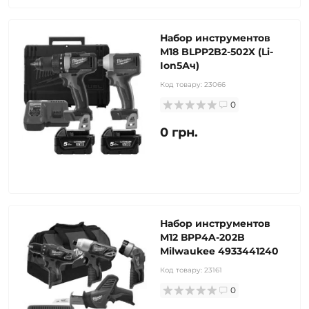
Набор инструментов
M18 BLPP2B2-502X (Li-
Ion5Ач)
Код товару:
23066
0
0 грн.
Набор инструментов
M12 ВPP4A-202B
Milwaukee 4933441240
Код товару:
23161
0