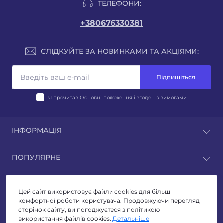
ТЕЛЕФОНИ:
+380676330381
СЛІДКУЙТЕ ЗА НОВИНКАМИ ТА АКЦІЯМИ:
Підпишіться
Я прочитав
Основні положення
і згоден з вимогами
ІНФОРМАЦІЯ
Блог
ПОПУЛЯРНЕ
Відгуки
Умови повернення
ЛІХТАРІ
КОНТАКТИ ТА АДРЕСА
Політика конфиденційності
ТУРИЗМ ТА КЕМПІНГ
Цей сайт використовує файли cookies для більш
Публічна оферта
ОСВІТЛЕННЯ
комфортної роботи користувача. Продовжуючи перегляд
Адреса для листів: м. Київ, бульвар Миколи Руденка
Зворотній зв’язок
сторінок сайту, ви погоджуєтеся з політикою
МЕСЕНДЖЕРИ
ЕЛЕКТРОТОВАРИ
14з
використання файлів cookies.
Детальніше
Виробники