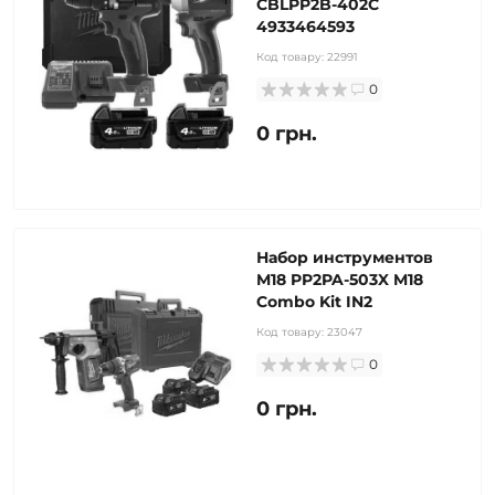
CBLPP2B-402C
4933464593
Код товару:
22991
0
0 грн.
Набор инструментов
M18 PP2PA-503X M18
Combo Kit IN2
Код товару:
23047
0
0 грн.