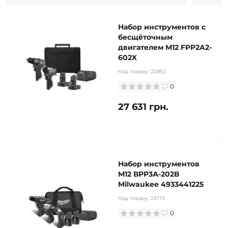
Набор инструментов с
бесщёточным
двигателем M12 FPP2A2-
602X
Код товару:
22852
0
27 631 грн.
Набор инструментов
М12 ВPP3А-202В
Milwaukee 4933441225
Код товару:
23173
0