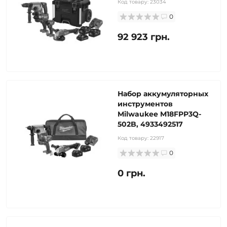
Код товару:
23034
0
92 923 грн.
Набор аккумуляторных
инструментов
Milwaukee M18FPP3Q-
502B, 4933492517
Код товару:
22917
0
0 грн.