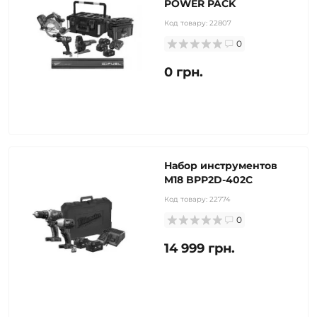
POWER PACK
Код товару:
22807
0
0 грн.
Набор инструментов
M18 BPP2D-402C
Код товару:
22774
0
14 999 грн.