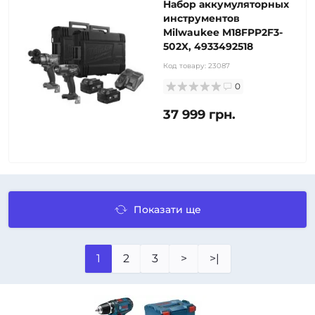
Набор аккумуляторных
инструментов
Milwaukee M18FPP2F3-
502X, 4933492518
Код товару:
23087
0
37 999 грн.
Показати ще
1
2
3
>
>|