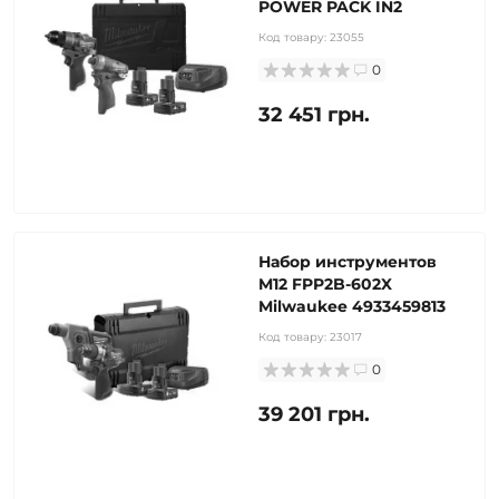
POWER PACK IN2
Код товару:
23055
0
32 451 грн.
Набор инструментов
M12 FPP2B-602X
Milwaukee 4933459813
Код товару:
23017
0
39 201 грн.