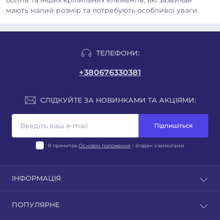
болтів та інших кріпильних елементів, які зазвичай
мають малий розмір та потребують особливої уваги.
ТЕЛЕФОНИ:
+380676330381
СЛІДКУЙТЕ ЗА НОВИНКАМИ ТА АКЦІЯМИ:
Підпишіться
Я прочитав
Основні положення
і згоден з вимогами
ІНФОРМАЦІЯ
Блог
ПОПУЛЯРНЕ
Відгуки