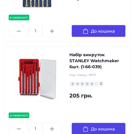
в наявності
До кошика
Набір викруток
STANLEY Watchmaker
6шт. (1-66-039)
Код товару:
18167
0
205 грн.
в наявності
До кошика