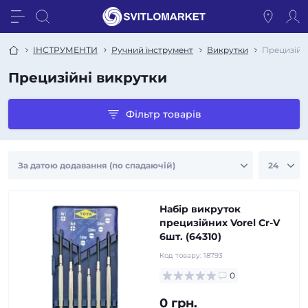
ІНСТРУМЕНТИ
Ручний інструмент
Викрутки
Прецизійн
Прецизійні викрутки
Фільтр товарів
Набір викруток
прецизійних Vorel Cr-V
6шт. (64310)
Код товару:
18793
0
0 грн.