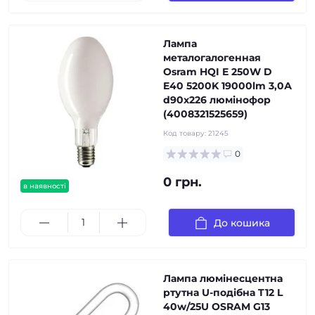
Лампа
металогалогенная
Osram HQI E 250W D
E40 5200K 19000lm 3,0А
d90x226 люмінофор
(4008321525659)
Код товару:
21245
0
0 грн.
в наявності
До кошика
Лампа люмінесцентна
ртутна U-подібна T12 L
40w/25U OSRAM G13