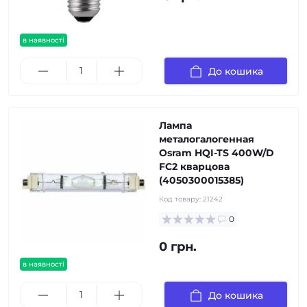
в наявності
До кошика
Лампа
металогалогенная
Osram HQI-TS 400W/D
FC2 кварцова
(4050300015385)
Код товару:
21242
0
0 грн.
в наявності
До кошика