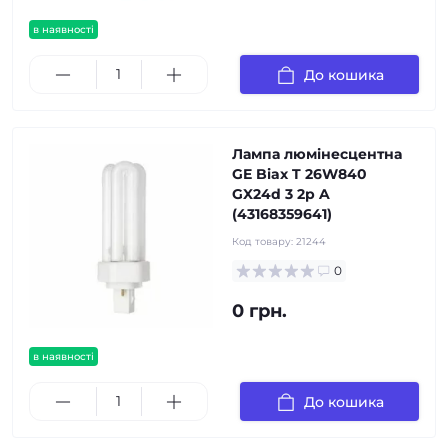
в наявності
До кошика
Лампа люмінесцентна
GE Biax T 26W840
GX24d 3 2p A
(43168359641)
Код товару:
21244
0
0 грн.
в наявності
До кошика