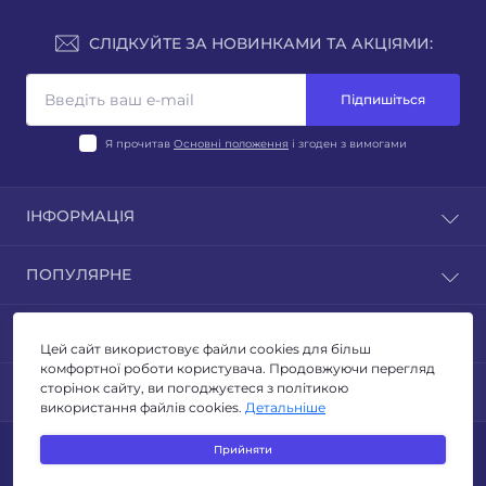
СЛІДКУЙТЕ ЗА НОВИНКАМИ ТА АКЦІЯМИ:
Підпишіться
Я прочитав
Основні положення
і згоден з вимогами
ІНФОРМАЦІЯ
Блог
ПОПУЛЯРНЕ
Відгуки
Умови повернення
ЛІХТАРІ
КОНТАКТИ ТА АДРЕСА
Політика конфиденційності
ТУРИЗМ ТА КЕМПІНГ
Цей сайт використовує файли cookies для більш
Публічна оферта
ОСВІТЛЕННЯ
комфортної роботи користувача. Продовжуючи перегляд
Адреса для листів: м. Київ, бульвар Миколи Руденка
Зворотній зв’язок
сторінок сайту, ви погоджуєтеся з політикою
МЕСЕНДЖЕРИ
ЕЛЕКТРОТОВАРИ
14з
використання файлів cookies.
Детальніше
Виробники
ІНСТРУМЕНТИ
Telegram
info@svitlomarket.com
Акції
Прийняти
SVITLOMARKET © 2026
Viber
Пн.-Пт.: 10-19:00