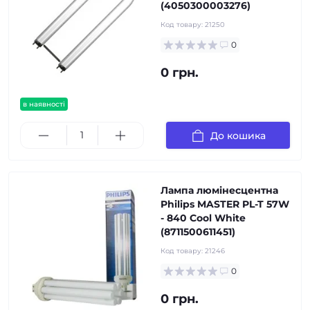
(4050300003276)
Код товару:
21250
0
0 грн.
в наявності
До кошика
Лампа люмінесцентна
Philips MASTER PL-T 57W
- 840 Cool White
(8711500611451)
Код товару:
21246
0
0 грн.