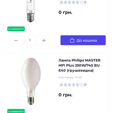
0
0 грн.
в наявності
До кошика
Лампа Philips MASTER
HPI Plus 250W/745 BU
E40 (грушевидна)
Код товару:
21238
0
0 грн.
в наявності