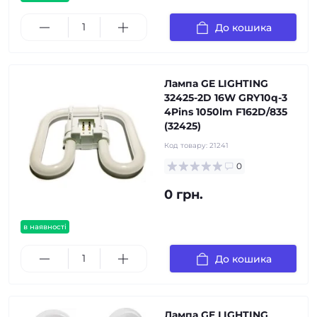
До кошика
Лампа GE LIGHTING
32425-2D 16W GRY10q-3
4Pins 1050lm F162D/835
(32425)
Код товару:
21241
0
0 грн.
в наявності
До кошика
Лампа GE LIGHTING