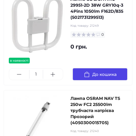
29951-2D 38W GRY10q-3
4Pins 1050lm F162D/835
(5021731299513)
Код товару:
21249
0
0 грн.
в наявності
До кошика
Лампа OSRAM NAV TS
250w FC2 25500lm
трубчаста натрієва
Прозорий
(4050300015705)
Код товару:
21240