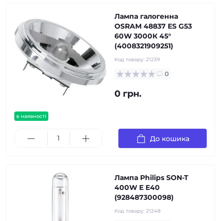
Лампа галогенна
OSRAM 48837 ES G53
60W 3000К 45°
(4008321909251)
Код товару:
21239
0
0 грн.
в наявності
До кошика
Лампа Philips SON-T
400W E E40
(928487300098)
Код товару:
21248