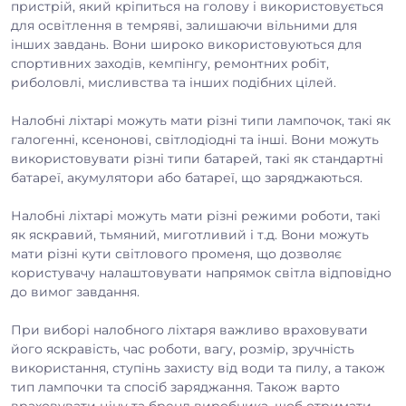
пристрій, який кріпиться на голову і використовується
для освітлення в темряві, залишаючи вільними для
інших завдань. Вони широко використовуються для
спортивних заходів, кемпінгу, ремонтних робіт,
риболовлі, мисливства та інших подібних цілей.
Налобні ліхтарі можуть мати різні типи лампочок, такі як
галогенні, ксенонові, світлодіодні та інші. Вони можуть
використовувати різні типи батарей, такі як стандартні
батареї, акумулятори або батареї, що заряджаються.
Налобні ліхтарі можуть мати різні режими роботи, такі
як яскравий, тьмяний, миготливий і т.д. Вони можуть
мати різні кути світлового променя, що дозволяє
користувачу налаштовувати напрямок світла відповідно
до вимог завдання.
При виборі налобного ліхтаря важливо враховувати
його яскравість, час роботи, вагу, розмір, зручність
використання, ступінь захисту від води та пилу, а також
тип лампочки та спосіб заряджання. Також варто
враховувати ціну та бренд виробника, щоб отримати