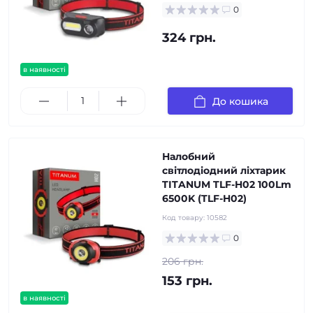
0
324 грн.
в наявності
До кошика
Налобний
світлодіодний ліхтарик
TITANUM TLF-H02 100Lm
6500K (TLF-H02)
Код товару:
10582
0
206 грн.
153 грн.
в наявності