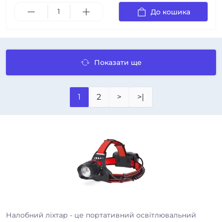
До кошика
Показати ще
1
2
>
>|
Налобний ліхтар - це портативний освітлювальний