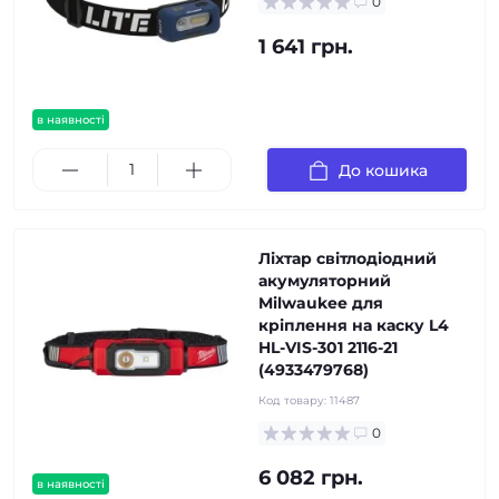
0
1 641 грн.
в наявності
До кошика
Ліхтар світлодіодний
акумуляторний
Milwaukee для
кріплення на каску L4
HL-VIS-301 2116-21
(4933479768)
Код товару:
11487
0
6 082 грн.
в наявності