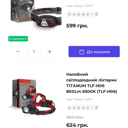
Код товару:
10579
0
599 грн.
в наявності
До кошика
Налобний
світлодіодний ліхтарик
TITANUM TLF-H06
800Lm 6500K (TLF-H06)
Код товару:
10591
0
860 грн.
624 грн.