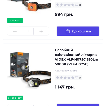
0
594 грн.
в наявності
До кошика
Налобний
світлодіодний ліхтарик
VIDEX VLF-H075C 550Lm
5000K (VLF-H075C)
Код товару:
10586
0
1 147 грн.
в наявності