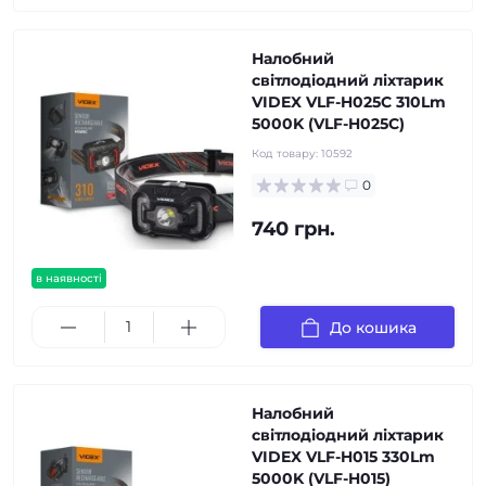
Налобний
світлодіодний ліхтарик
VIDEX VLF-H025C 310Lm
5000K (VLF-H025C)
Код товару:
10592
0
740 грн.
в наявності
До кошика
Налобний
світлодіодний ліхтарик
VIDEX VLF-H015 330Lm
5000K (VLF-H015)