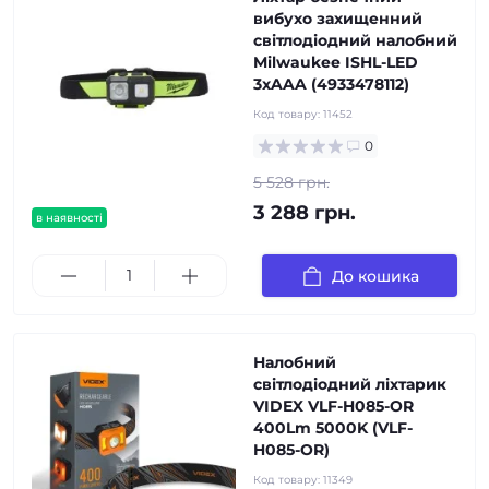
вибухо захищенний
світлодіодний налобний
Milwaukee ISHL-LED
3xAAA (4933478112)
Код товару:
11452
0
5 528 грн.
3 288 грн.
в наявності
До кошика
Налобний
світлодіодний ліхтарик
VIDEX VLF-H085-OR
400Lm 5000K (VLF-
H085-OR)
Код товару:
11349