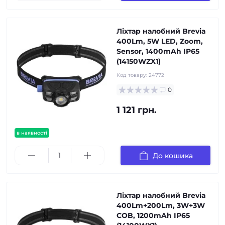
Ліхтар налобний Brevia
400Lm, 5W LED, Zoom,
Sensor, 1400mAh IP65
(14150WZX1)
Код товару:
24772
0
1 121 грн.
в наявності
До кошика
Ліхтар налобний Brevia
400Lm+200Lm, 3W+3W
COB, 1200mAh IP65