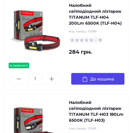
Налобний
світлодіодний ліхтарик
TITANUM TLF-H04
200Lm 6500K (TLF-H04)
Код товару:
10589
0
284 грн.
в наявності
До кошика
Налобний
світлодіодний ліхтарик
TITANUM TLF-H03 180Lm
6500K (TLF-H03)
Код товару:
10585