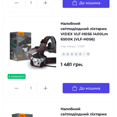
До кошика
Налобний
світлодіодний ліхтарик
VIDEX VLF-H056 1400Lm
6500K (VLF-H056)
Код товару:
10587
0
1 481 грн.
в наявності
До кошика
Налобний
світлодіодний ліхтарик