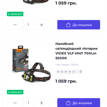
1 059 грн.
в наявності
До кошика
Налобний
світлодіодний ліхтарик
VIDEX VLF-H147 700Lm
5000K
Код товару:
25044
0
1 059 грн.
в наявності
До кошика