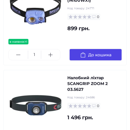
(14100WX1)
Код товару:
24771
0
899 грн.
в наявності
До кошика
Налобний ліхтар
SCANGRIP ZOOM 2
03.5627
Код товару:
24686
0
1 496 грн.