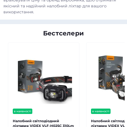
якісний та надійний налобний ліхтар для вашого
використання.
Бестселери
в наявності
в наявності
Налобний світлодіодний
Налобний світлоді
ліхтарик VIDEX VLF-H025C 310Lm
ліхтарик VIDEX VL