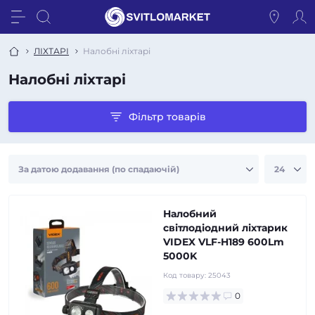
ЛІХТАРІ
Налобні ліхтарі
Налобні ліхтарі
Фільтр товарів
Налобний
світлодіодний ліхтарик
VIDEX VLF-H189 600Lm
5000K
Код товару:
25043
0