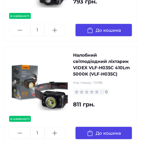
793 грн.
в наявності
До кошика
Налобний
світлодіодний ліхтарик
VIDEX VLF-H035C 410Lm
5000K (VLF-H035C)
Код товару:
10588
0
811 грн.
в наявності
До кошика