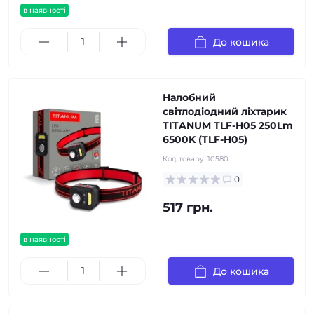
в наявності
До кошика
Налобний
світлодіодний ліхтарик
TITANUM TLF-H05 250Lm
6500K (TLF-H05)
Код товару:
10580
0
517 грн.
в наявності
До кошика