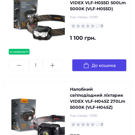
VIDEX VLF-H055D 500Lm
5000K (VLF-H055D)
Код товару:
10583
0
1 100 грн.
в наявності
До кошика
Налобний
світлодіодний ліхтарик
VIDEX VLF-H045Z 270Lm
5000K (VLF-H045Z)
Код товару:
10581
0