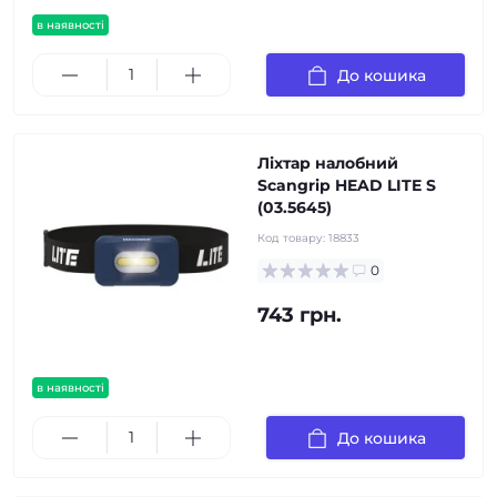
в наявності
До кошика
Ліхтар налобний
Scangrip HEAD LITE S
(03.5645)
Код товару:
18833
0
743 грн.
в наявності
До кошика