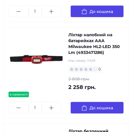
До кошика
Ліхтар налобний на
батарейках AAA
Milwaukee HL2-LED 350
Lm (4933471286)
Код товару:
11458
0
3 808 грн.
2 258 грн.
в наявності
До кошика
Ліхтар безпечний