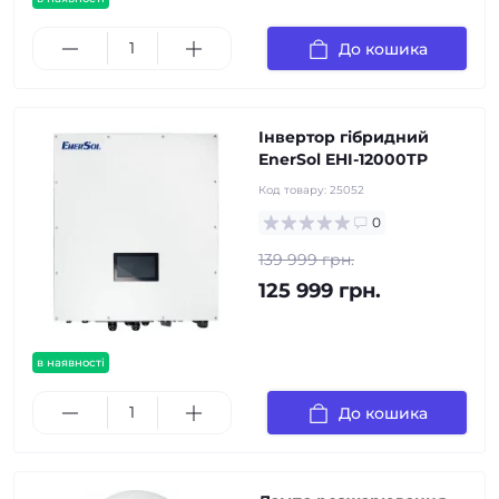
До кошика
Інвертор гібридний
EnerSol EHI-12000TP
Код товару:
25052
0
139 999 грн.
125 999 грн.
в наявності
До кошика