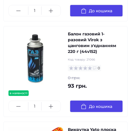
До кошика
Балон газовий 1-
разовий Virok з
цанговим з'єднанням
220 г (44v152)
Код товару:
21066
0
0 грн.
93 грн.
в наявності
До кошика
Викрутка Yato плоска