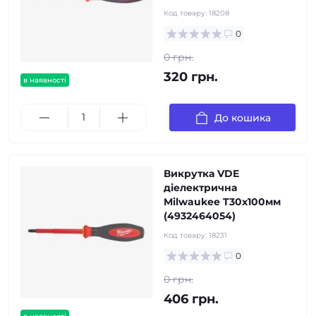
Код товару:
18208
0
0 грн.
320 грн.
в наявності
До кошика
Викрутка VDE
діелектрична
Milwaukee T30х100мм
(4932464054)
Код товару:
18231
0
0 грн.
406 грн.