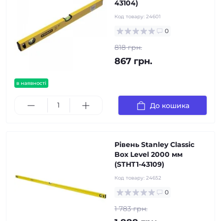
43104)
Код товару:
24601
0
818 грн.
867 грн.
в наявності
До кошика
Рівень Stanley Classic
Box Level 2000 мм
(STHT1-43109)
Код товару:
24652
0
1 783 грн.