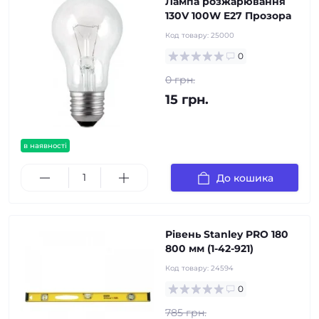
Лампа розжарювання
130V 100W E27 Прозора
Код товару:
25000
0
0 грн.
15 грн.
в наявності
До кошика
Рівень Stanley PRO 180
800 мм (1-42-921)
Код товару:
24594
0
785 грн.