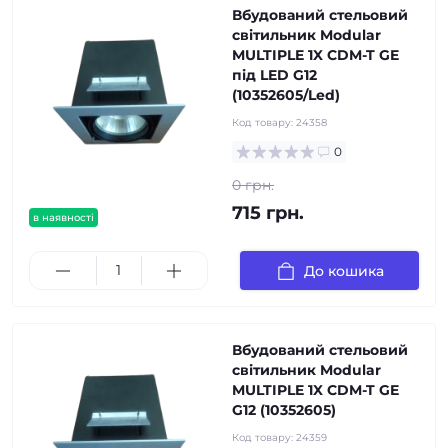
Вбудований стельовий
світильник Modular
MULTIPLE 1X CDM-T GE
під LED G12
(10352605/Led)
Код товару:
24358
0
0 грн.
715 грн.
в наявності
До кошика
Вбудований стельовий
світильник Modular
MULTIPLE 1X CDM-T GE
G12 (10352605)
Код товару:
24359