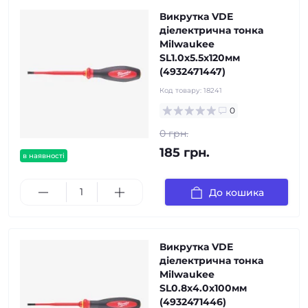
Викрутка VDE
діелектрична тонка
Milwaukee
SL1.0х5.5х120мм
(4932471447)
Код товару:
18241
0
0 грн.
185 грн.
в наявності
До кошика
Викрутка VDE
діелектрична тонка
Milwaukee
SL0.8х4.0х100мм
(4932471446)