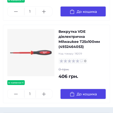
в наявності
До кошика
Викрутка VDE
діелектрична
Milwaukee T25х100мм
(4932464053)
Код товару:
18209
0
0 грн.
406 грн.
в наявності
До кошика