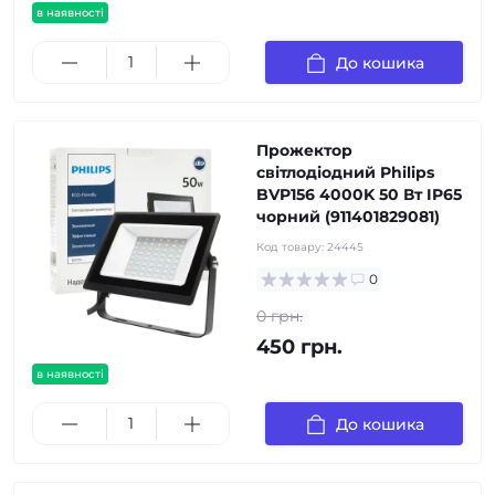
в наявності
До кошика
Прожектор
світлодіодний Philips
BVP156 4000K 50 Вт IP65
чорний (911401829081)
Код товару:
24445
0
0 грн.
450 грн.
в наявності
До кошика