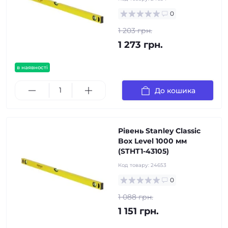
0
1 203 грн.
1 273 грн.
в наявності
До кошика
Рівень Stanley Classic
Box Level 1000 мм
(STHT1-43105)
Код товару:
24653
0
1 088 грн.
1 151 грн.