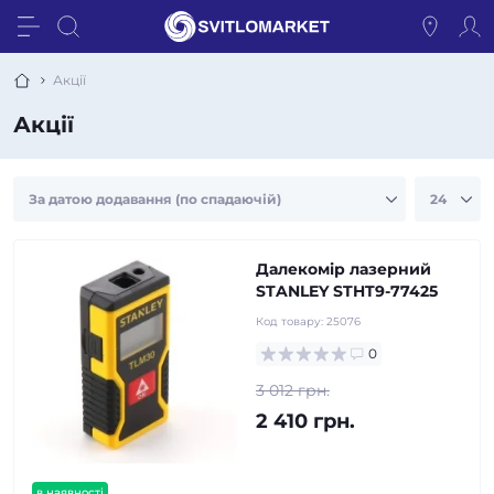
Акції
Акції
Далекомір лазерний
STANLEY STHT9-77425
Код товару:
25076
0
3 012 грн.
2 410 грн.
в наявності