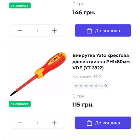
0 грн.
в наявності
146 грн.
До кошика
Викрутка Yato хрестова
діелектрична PH1х80мм
VDE (YT-2822)
Код товару:
18310
0
0 грн.
115 грн.
в наявності
До кошика