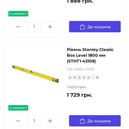
1 888 грн.
в наявності
До кошика
Рівень Stanley Classic
Box Level 1800 мм
(STHT1-43108)
Код товару:
24602
0
1 633 грн.
1 729 грн.
в наявності
До кошика