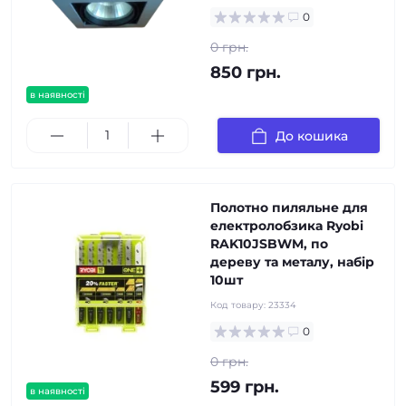
0
0 грн.
850 грн.
в наявності
До кошика
Полотно пиляльне для
електролобзика Ryobi
RAK10JSBWM, по
дереву та металу, набір
10шт
Код товару:
23334
0
0 грн.
599 грн.
в наявності