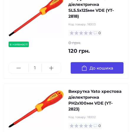
діелектрична
SL5.5х125мм VDE (YT-
2818)
Код товару:
18303
0
0 грн.
в наявності
120 грн.
До кошика
Викрутка Yato хрестова
діелектрична
PH2х100мм VDE (YT-
2823)
Код товару:
18302
0