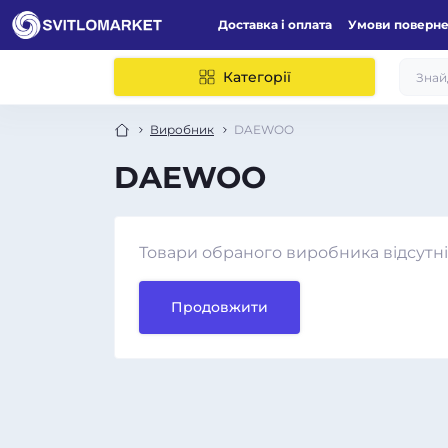
Доставка і оплата
Умови поверн
Категорії
Виробник
DAEWOO
DAEWOO
Товари обраного виробника відсутні
Продовжити