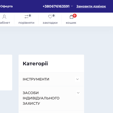
+380676163591
Оферта
Замовити дзвінок
0
0
0
абінет
порівняти
закладки
кошик
Категорії
ІНСТРУМЕНТИ
Будівельне обладнання
ЗАСОБИ
ІНДИВІДУАЛЬНОГО
ЗАХИСТУ
Алмазне обладнання для
Пневмообладнання
різання та свердління