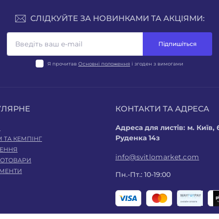
СЛІДКУЙТЕ ЗА НОВИНКАМИ ТА АКЦІЯМИ:
Підпишіться
Я прочитав
Основні положення
і згоден з вимогами
УЛЯРНЕ
КОНТАКТИ ТА АДРЕСА
Адреса для листів: м. Київ
І
Руденка 14з
 ТА КЕМПІНГ
ЛЕННЯ
info@svitlomarket.com
РОТОВАРИ
УМЕНТИ
Пн.-Пт.: 10-19:00