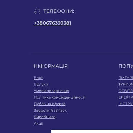
ТЕЛЕФОНИ:
+380676330381
ІНФОРМАЦІЯ
ПОП
Блог
ЛІХТАР
Відгуки
ТУРИЗМ
Умови повернення
ОСВІТ
Політика конфиденційності
ЕЛЕКТ
Публічна оферта
ІНСТР
Зворотній зв’язок
Виробники
Акції