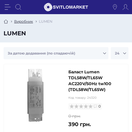
Виробник
LUMEN
LUMEN
Баласт Lumen
TDL58W/TL65W
AC220V/50Hz tw100
(TDL58W/TL65W)
Код товару:
24320
0
0 грн.
390 грн.