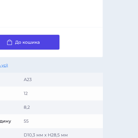
До кошика
 усі)
А23
12
8,2
одину
55
D10,3 мм х H28,5 мм