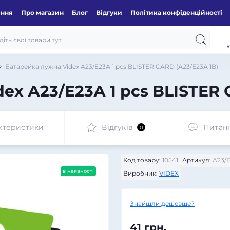
ення
Про магазин
Блог
Відгуки
Політика конфіденційності
к
Батарейка лужна Videx А23/Е23А 1 pcs BLISTER CARD (А23/Е23А 1B)
ex А23/Е23А 1 pcs BLISTER 
ктеристики
Відгуків
Питан
0
Код товару:
10541
Артикул:
А23/Е
в наявності
Виробник:
VIDEX
Знайшли дешевше?
41 грн.