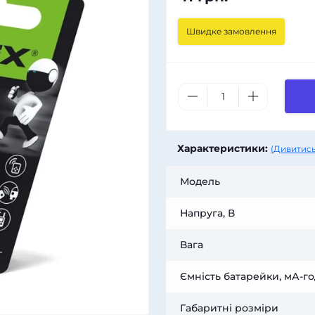
Швидке замовлення
Характеристики:
(Дивитись
Модель
Напруга, В
Вага
Ємність батарейки, мА-г
Габаритні розміри