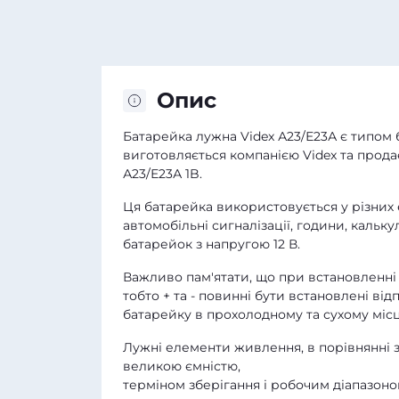
Опис
Батарейка лужна Videx А23/Е23А є типом б
виготовляється компанією Videx та продає
А23/Е23А 1B.
Ця батарейка використовується у різних е
автомобільні сигналізації, години, кальк
батарейок з напругою 12 В.
Важливо пам'ятати, що при встановленні 
тобто + та - повинні бути встановлені від
батарейку в прохолодному та сухому міс
Лужні елементи живлення, в порівнянні з
великою ємністю,
терміном зберігання і робочим діапазон