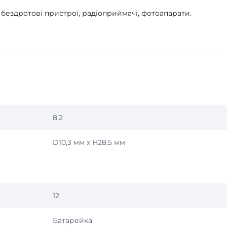
 бездротові пристрої, радіоприймачі, фотоапарати.
8,2
D10,3 мм х H28,5 мм
12
Батарейка