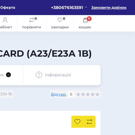
+380676163591
Оферта
Замовити дзвінок
0
0
0
абінет
порівняти
закладки
кошик
CARD (А23/Е23А 1B)
ня
Iнформація
0
23А 1B
Відгуки:
0