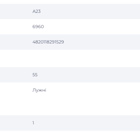
А23
6960
4820118291529
55
Лужні
1