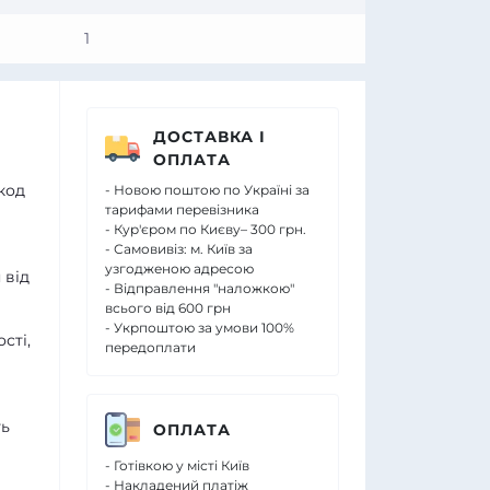
1
ДОСТАВКА І
ОПЛАТА
 код
- Новою поштою по Україні за
тарифами перевізника
- Кур'єром по Києву– 300 грн.
- Самовивіз: м. Київ за
узгодженою адресою
 від
- Відправлення "наложкою"
всього від 600 грн
- Укрпоштою за умови 100%
сті,
передоплати
ть
ОПЛАТА
- Готівкою у місті Київ
- Накладений платіж