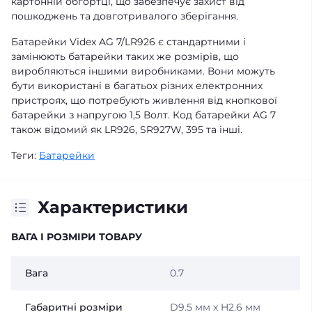
картонній обгортці, що забезпечує захист від
пошкоджень та довготривалого зберігання.
Батарейки Videx AG 7/LR926 є стандартними і
замінюють батарейки таких же розмірів, що
виробляються іншими виробниками. Вони можуть
бути використані в багатьох різних електронних
пристроях, що потребують живлення від кнопкової
батарейки з напругою 1,5 Волт. Код батарейки AG 7
також відомий як LR926, SR927W, 395 та інші.
Теги:
Батарейки
Характеристики
ВАГА І РОЗМІРИ ТОВАРУ
Вага
0.7
Габаритні розміри
D9.5 мм х H2.6 мм