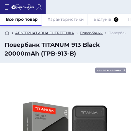
Все про товар
Характеристики
Відгуків
П
0
АЛЬТЕРНАТИВНА ЕНЕРГЕТИКА
Повербанки
Повербанк T
Повербанк TITANUM 913 Black
20000mAh (TPB-913-B)
немає в наявності