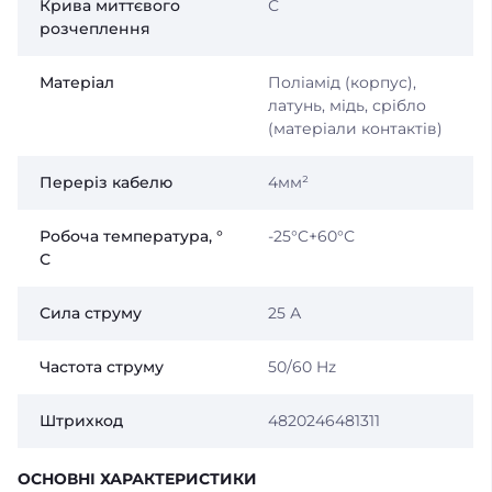
Крива миттєвого
С
розчеплення
Матеріал
Поліамід (корпус),
латунь, мідь, срібло
(матеріали контактів)
Переріз кабелю
4мм²
Робоча температура, °
-25°C+60°С
С
Сила струму
25 А
Частота струму
50/60 Hz
Штрихкод
4820246481311
ОСНОВНІ ХАРАКТЕРИСТИКИ