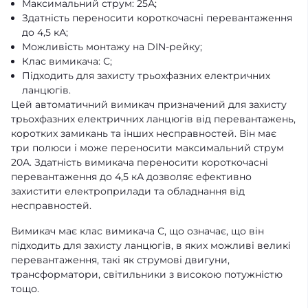
Максимальний струм: 25А;
Здатність переносити короткочасні перевантаження
до 4,5 кА;
Можливість монтажу на DIN-рейку;
Клас вимикача: С;
Підходить для захисту трьохфазних електричних
ланцюгів.
Цей автоматичний вимикач призначений для захисту
трьохфазних електричних ланцюгів від перевантажень,
коротких замикань та інших несправностей. Він має
три полюси і може переносити максимальний струм
20А. Здатність вимикача переносити короткочасні
перевантаження до 4,5 кА дозволяє ефективно
захистити електроприлади та обладнання від
несправностей.
Вимикач має клас вимикача С, що означає, що він
підходить для захисту ланцюгів, в яких можливі великі
перевантаження, такі як струмові двигуни,
трансформатори, світильники з високою потужністю
тощо.