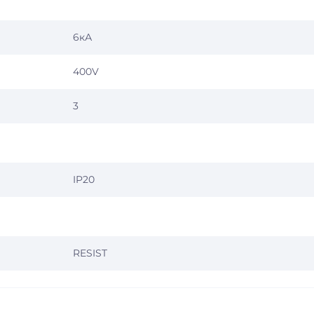
6кА
400V
3
IP20
RESIST