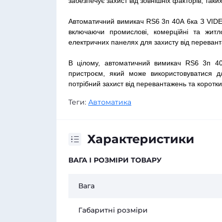
забезпечує захист від зовнішніх факторів, таки
Автоматичний вимикач RS6 3п 40А 6ка З VIDE
включаючи промислові, комерційні та житл
електричних панелях для захисту від перевант
В цілому, автоматичний вимикач RS6 3п 4
пристроєм, який може використовуватися д
потрібний захист від перевантажень та коротк
Теги:
Автоматика
Характеристики
ВАГА І РОЗМІРИ ТОВАРУ
Вага
Габаритні розміри