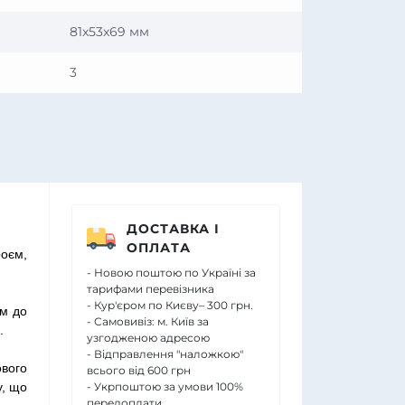
81x53x69 мм
3
ДОСТАВКА І
ОПЛАТА
оєм,
- Новою поштою по Україні за
тарифами перевізника
- Кур'єром по Києву– 300 грн.
ум до
- Самовивіз: м. Київ за
.
узгодженою адресою
- Відправлення "наложкою"
ового
всього від 600 грн
у, що
- Укрпоштою за умови 100%
передоплати