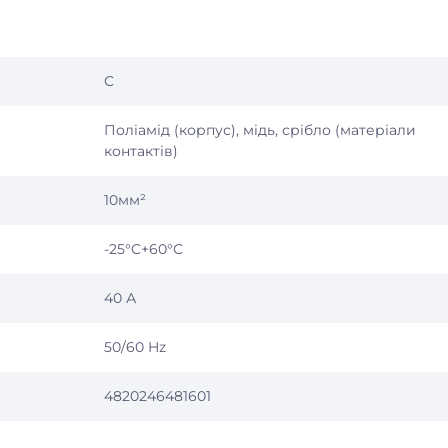
С
Поліамід (корпус), мідь, срібло (матеріали
контактів)
10мм²
-25°C+60°С
40 А
50/60 Hz
4820246481601