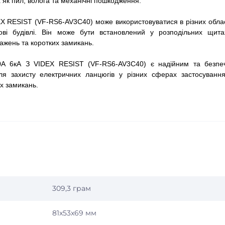
х як пил, волога та механічні пошкодження.
X RESIST (VF-RS6-AV3C40) може використовуватися в різних обла
ові будівлі. Він може бути встановлений у розподільних щита
ажень та коротких замикань.
0А 6кА З VIDEX RESIST (VF-RS6-AV3C40) є надійним та безпе
ля захисту електричних ланцюгів у різних сферах застосування
их замикань.
309,3 грам
81x53x69 мм