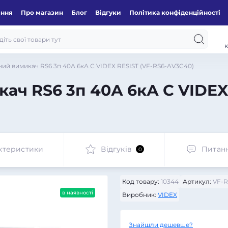
ення
Про магазин
Блог
Відгуки
Політика конфіденційності
к
ий вимикач RS6 3п 40А 6кА С VIDEX RESIST (VF-RS6-AV3C40)
ач RS6 3п 40А 6кА С VIDEX 
ктеристики
Відгуків
Питан
0
Код товару:
10344
Артикул:
VF-R
в наявності
Виробник:
VIDEX
Знайшли дешевше?