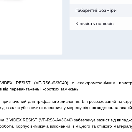
Габаритні розміри
Кількість полюсів
IDEX RESIST (VF-RS6-AV3C40) є електромеханічним пристр
 від перевантажень і коротких замикань.
 призначений для трифазного живлення. Він розрахований на стр
Це дозволяє убезпечити електричну мережу від пошкоджень та аварій
6ка З VIDEX RESIST (VF-RS6-AV3C40) забезпечує захист від випадк
роботи. Корпус вимикача виконаний із міцного та стійкого матеріал