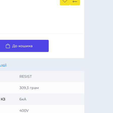
До кошика
 усі)
RESIST
309,3 грам
 КЗ
6кА
400V