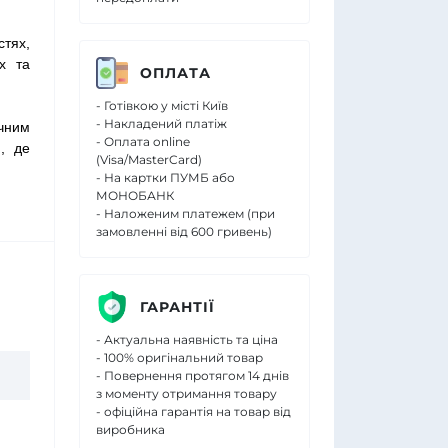
стях,
х та
ОПЛАТА
- Готівкою у місті Київ
- Накладений платіж
чним
- Оплата online
, де
(Visa/MasterCard)
- На картки ПУМБ або
МОНОБАНК
- Наложеним платежем (при
замовленні від 600 гривень)
ГАРАНТІЇ
- Актуальна наявність та ціна
- 100% оригінальний товар
- Повернення протягом 14 днів
з моменту отримання товару
- офіційна гарантія на товар від
виробника