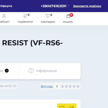
+380676163591
Оферта
Замовити дзвінок
0
0
0
абінет
порівняти
закладки
кошик
RESIST (VF-RS6-
ня
Iнформація
0
S6-AV3C40
Відгуки:
0