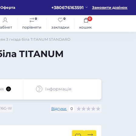
+380676163591
Оферта
Замовити дзвінок
0
0
0
абінет
порівняти
закладки
кошик
ням 3 гнізда біла TITANUM STANDARD
біла TITANUM
ня
Iнформація
0
316G-W
Відгуки:
0