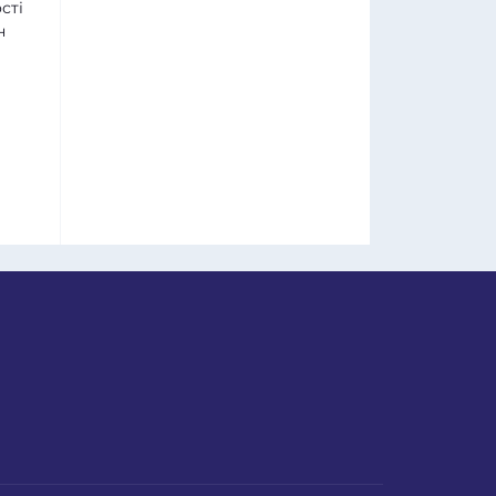
сті
н