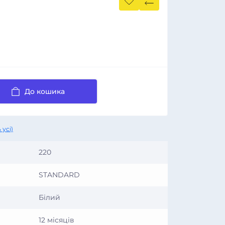
До кошика
 усі)
220
STANDARD
Білий
12 місяців