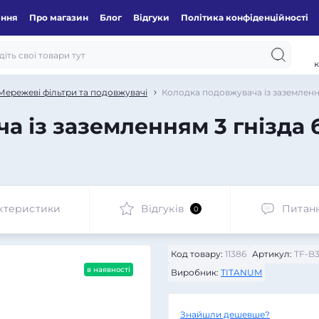
ення
Про магазин
Блог
Відгуки
Політика конфіденційності
к
Мережеві фільтри та подовжувачі
Колодка подовжувача із заземлен
а із заземленням 3 гнізда 
ктеристики
Відгуків
Питан
0
Код товару:
11386
Артикул:
TF-B
в наявності
Виробник:
TITANUM
Знайшли дешевше?