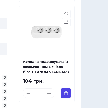
Колодка подовжувача із
заземленням 3 гнізда
біла TITANUM STANDARD
0
104 грн.
0
0
0
0