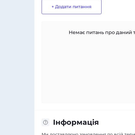
+ Додати питання
Немає питань про даний т
Iнформація
Ми доставляємо замовлення по всій терит