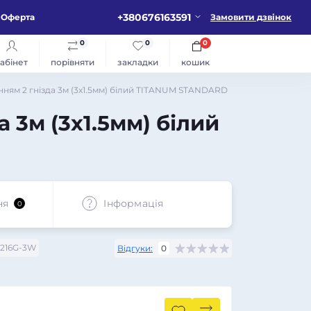
+380676163591
Оферта
Замовити дзвінок
0
0
0
абінет
порівняти
закладки
кошик
ням 2 гнізда 3м (3x1.5мм) білий TITANUM STANDARD
 3м (3x1.5мм) білий
ня
Iнформація
0
216G-3W
Відгуки:
0