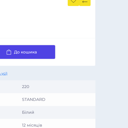
До кошика
 усі)
220
STANDARD
Білий
12 місяців