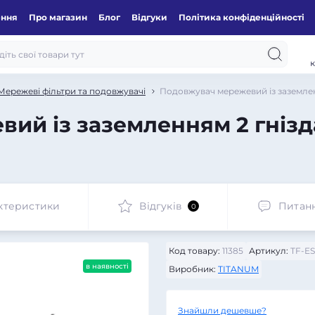
ення
Про магазин
Блог
Відгуки
Політика конфіденційності
к
Мережеві фільтри та подовжувачі
Подовжувач мережевий із заземлен
й із заземленням 2 гнізда
ктеристики
Відгуків
Питан
0
Код товару:
11385
Артикул:
TF-ES
в наявності
Виробник:
TITANUM
Знайшли дешевше?