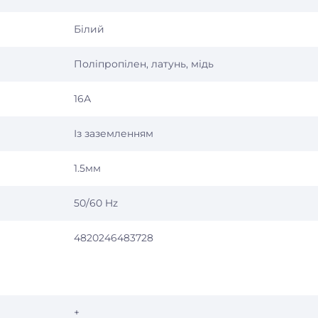
Білий
Поліпропілен, латунь, мідь
16А
Із заземленням
1.5мм
50/60 Hz
4820246483728
+