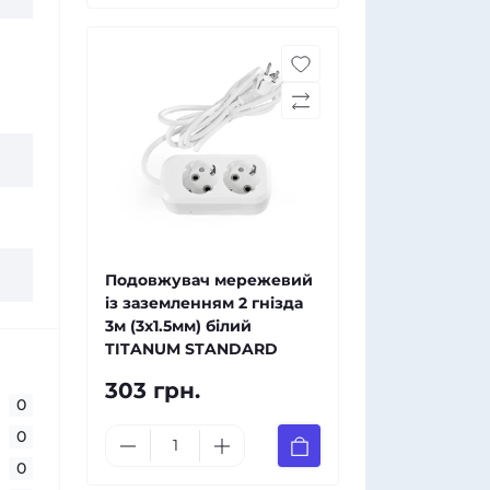
Подовжувач мережевий
із заземленням 2 гнізда
3м (3x1.5мм) білий
TITANUM STANDARD
303 грн.
0
0
0