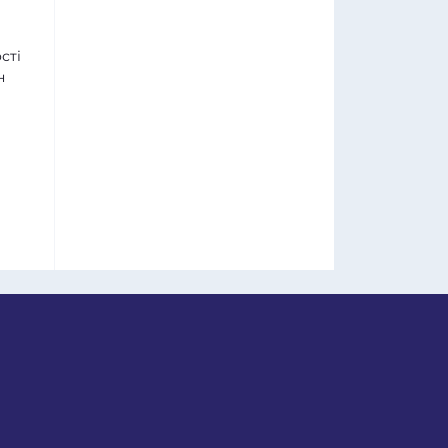
сті
н