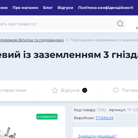
ення
Про магазин
Блог
Відгуки
Політика конфіденційності
к
Мережеві фільтри та подовжувачі
Подовжувач мережевий із заземлен
й із заземленням 3 гнізда
ктеристики
Відгуків
Питан
0
Код товару:
11382
Артикул:
TF-ES
в наявності
Виробник:
TITANUM
Знайшли дешевше?