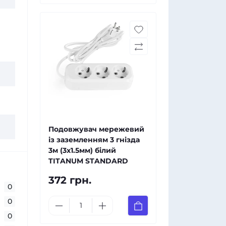
Подовжувач мережевий
із заземленням 3 гнізда
3м (3x1.5мм) білий
TITANUM STANDARD
372 грн.
0
0
0