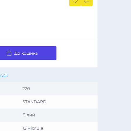
До кошика
 усі)
220
STANDARD
Білий
12 місяців