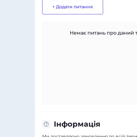
+ Додати питання
Немає питань про даний т
Iнформація
Ми доставляємо замовлення по всій терит