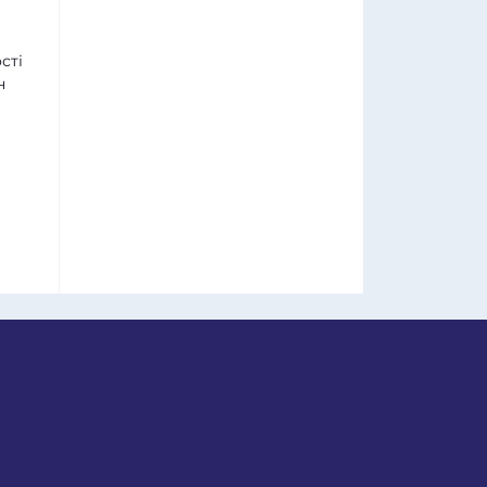
сті
н