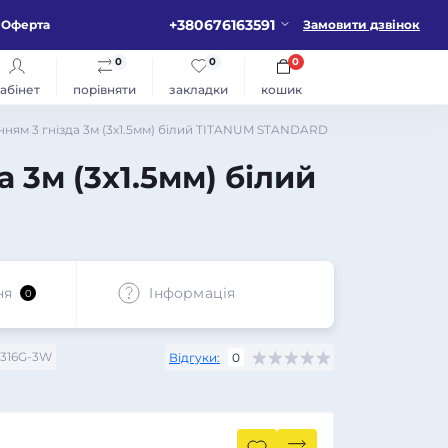
+380676163591
Оферта
Замовити дзвінок
0
0
0
абінет
порівняти
закладки
кошик
ням 3 гнізда 3м (3x1.5мм) білий TITANUM STANDARD
 3м (3x1.5мм) білий
ня
Iнформація
0
316G-3W
Відгуки:
0