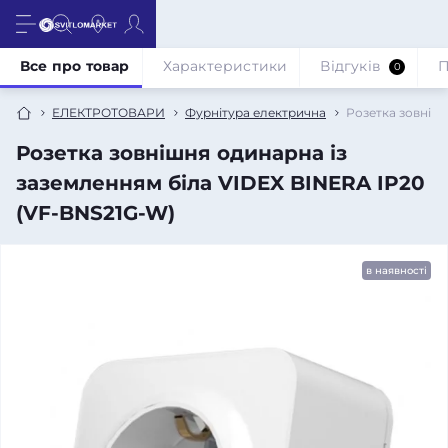
Все про товар
Характеристики
Відгуків
П
0
ЕЛЕКТРОТОВАРИ
Фурнітура електрична
Розетка зовнішн
Розетка зовнішня одинарна із
заземленням біла VIDEX BINERA IP20
(VF-BNS21G-W)
в наявності