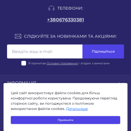
ТЕЛЕФОНИ:
+380676330381
СЛІДКУЙТЕ ЗА НОВИНКАМИ ТА АКЦІЯМИ:
Підпишіться
Я прочитав
Основні положення
і згоден з вимогами
ІНФОРМАЦІЯ
Цей сайт використовує файли cookies для більш
Блог
ПОПУЛЯРНЕ
комфортної роботи користувача. Продовжуючи перегляд
Відгуки
сторінок сайту, ви погоджуєтеся з політикою
Умови повернення
використання файлів cookies.
Детальніше
ЛІХТАРІ
КОНТАКТИ ТА АДРЕСА
Політика конфиденційності
ТУРИЗМ ТА КЕМПІНГ
Прийняти
Публічна оферта
ОСВІТЛЕННЯ
Адреса для листів: м. Київ, бульвар Миколи Руденка
Зворотній зв’язок
МЕСЕНДЖЕРИ