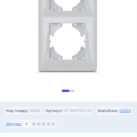
Код товару:
10658
Артикул:
VF-BNFR2V-SS
Виробник:
VIDEX
Відгуки:
0