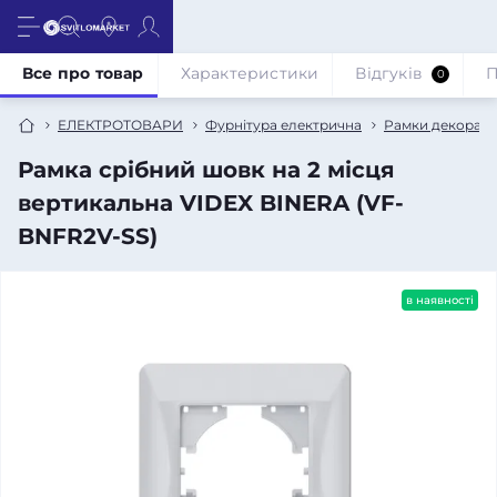
Все про товар
Характеристики
Відгуків
П
0
ЕЛЕКТРОТОВАРИ
Фурнітура електрична
Рамки декорати
Рамка срібний шовк на 2 місця
вертикальна VIDEX BINERA (VF-
BNFR2V-SS)
в наявності