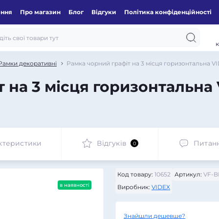
ення
Про магазин
Блог
Відгуки
Політика конфіденційності
к
Рамки декоративні
Рамка чорний графіт на 3 місця горизонтальна 
 на 3 місця горизонтальна 
ктеристики
Відгуків
Питан
0
Код товару:
10652
Артикул:
VF-B
в наявності
Виробник:
VIDEX
Знайшли дешевше?