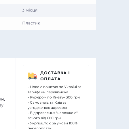
3 місця
Пластик
ДОСТАВКА І
ОПЛАТА
- Новою поштою по Україні за
тарифами перевізника
- Кур'єром по Києву– 300 грн.
ри,
- Самовивіз: м. Київ за
му
узгодженою адресою
- Відправлення "наложкою"
всього від 600 грн
- Укрпоштою за умови 100%
передоплати