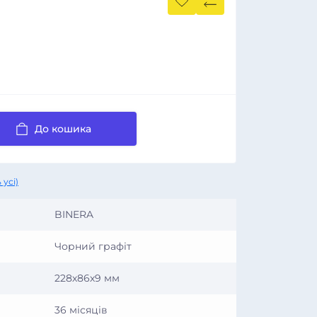
До кошика
 усі)
BINERA
Чорний графіт
228х86х9 мм
36 місяців