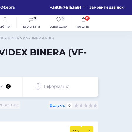
+380676163591
Оферта
Замовити дзвінок
0
0
0
абінет
порівняти
закладки
кошик
VIDEX BINERA (VF-BNFR3H-BG)
VIDEX BINERA (VF-
ня
Iнформація
0
NFR3H-BG
Відгуки:
0