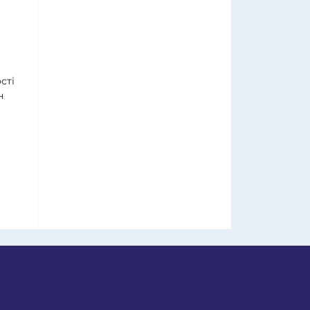
сті
н