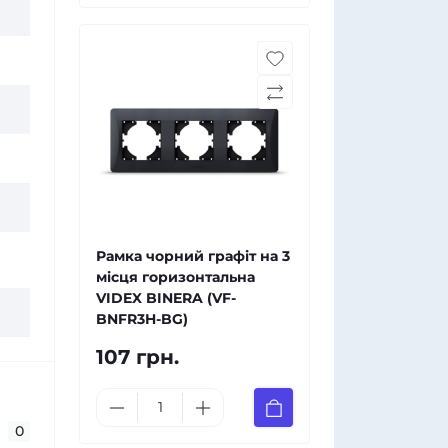
Рамка чорний графіт на 3
місця горизонтальна
VIDEX BINERA (VF-
BNFR3H-BG)
107 грн.
0