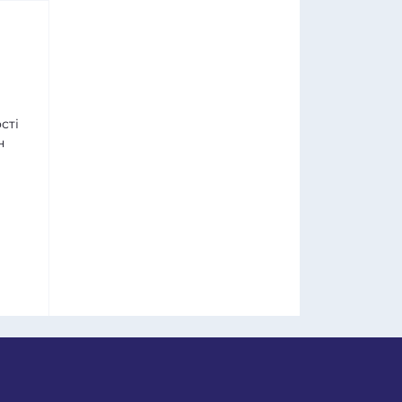
сті
н