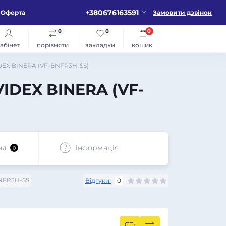
+380676163591
Оферта
Замовити дзвінок
0
0
0
абінет
порівняти
закладки
кошик
IDEX BINERA (VF-BNFR3H-SS)
VIDEX BINERA (VF-
ня
Iнформація
0
NFR3H-SS
Відгуки:
0