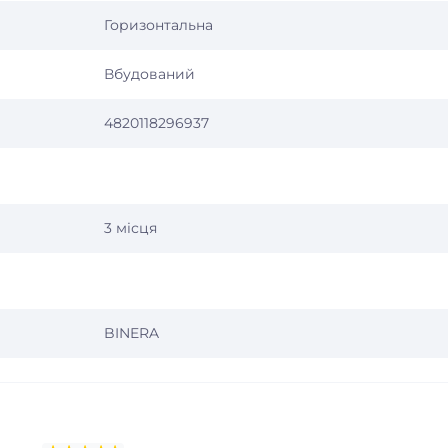
Горизонтальна
Вбудований
4820118296937
3 місця
BINERA