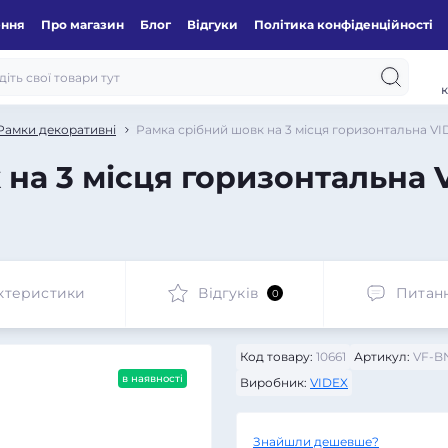
ення
Про магазин
Блог
Відгуки
Політика конфіденційності
к
Рамки декоративні
Рамка срібний шовк на 3 місця горизонтальна V
на 3 місця горизонтальна 
ктеристики
Відгуків
Питан
0
Код товару:
10661
Артикул:
VF-B
в наявності
Виробник:
VIDEX
Знайшли дешевше?