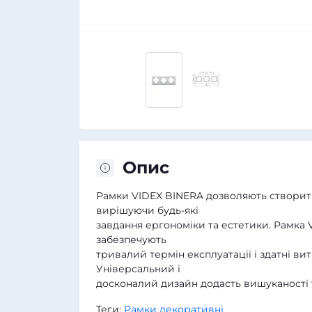
Опис
Рамки VIDEX BINERA дозволяють створити
вирішуючи будь-які
завдання ергономіки та естетики. Рамка 
забезпечують
тривалий термін експлуатації і здатні в
Універсальний і
досконалий дизайн додасть вишуканості
Теги:
Рамки декоративні