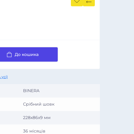
До кошика
 усі)
BINERA
Срібний шовк
228х86х9 мм
36 місяців