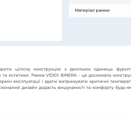
Матеріал рамки
ити цілісну конструкцію з декількох одиниць фурніт
 та естетики. Рамка VIDEX BINERA - це досконала конструк
ермін експлуатації і здатні витримувати критичні температ
осконалий дизайн додасть вишуканості та комфорту будь-я