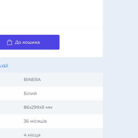
До кошика
 усі)
BINERA
Білий
86х299х9 мм
36 місяців
4 місця