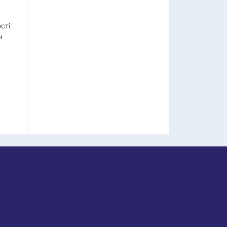
сті
н