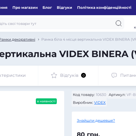
ення
Про магазин
Блог
Відгуки
Політика конфіденційності
к
Рамки декоративні
Рамка біла 4 місця вертикальна VIDEX BINERA (
 вертикальна VIDEX BINERA 
ктеристики
Відгуків
Питан
0
Код товару:
10630
Артикул:
VF-B
в наявності
Виробник:
VIDEX
Знайшли дешевше?
80 грн.