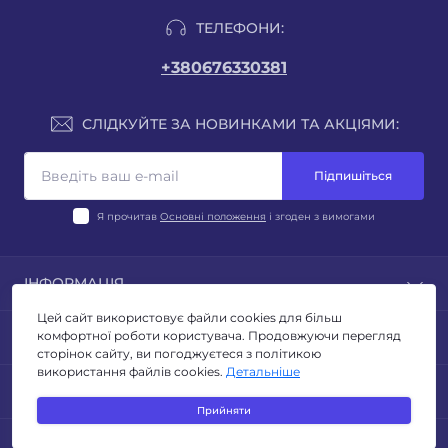
ТЕЛЕФОНИ:
+380676330381
СЛІДКУЙТЕ ЗА НОВИНКАМИ ТА АКЦІЯМИ:
Підпишіться
Я прочитав
Основні положення
і згоден з вимогами
ІНФОРМАЦІЯ
Цей сайт використовує файли cookies для більш
Блог
ПОПУЛЯРНЕ
комфортної роботи користувача. Продовжуючи перегляд
Відгуки
сторінок сайту, ви погоджуєтеся з політикою
Умови повернення
використання файлів cookies.
Детальніше
ЛІХТАРІ
КОНТАКТИ ТА АДРЕСА
Політика конфиденційності
ТУРИЗМ ТА КЕМПІНГ
Прийняти
Публічна оферта
ОСВІТЛЕННЯ
Адреса для листів: м. Київ, бульвар Миколи Руденка
Зворотній зв’язок
МЕСЕНДЖЕРИ