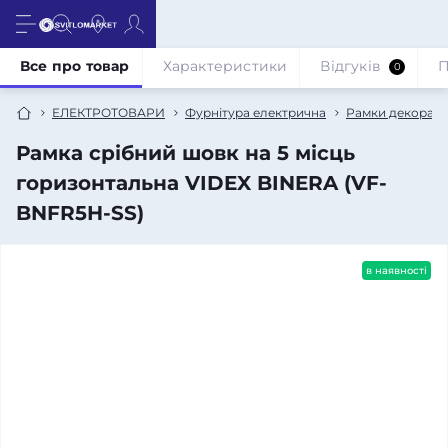
Все про товар
Характеристики
Відгуків
П
0
ЕЛЕКТРОТОВАРИ
Фурнітура електрична
Рамки декорати
Рамка срібний шовк на 5 місць
горизонтальна VIDEX BINERA (VF-
BNFR5H-SS)
в наявності