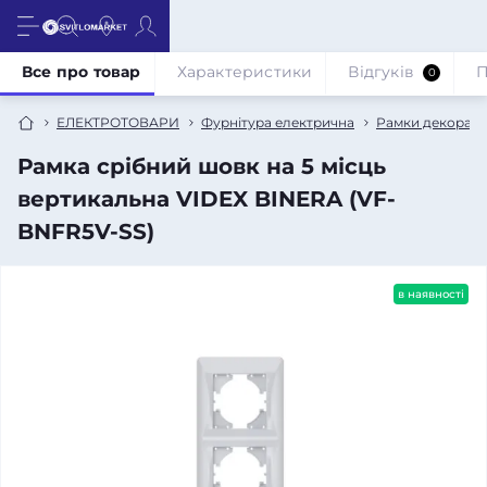
Все про товар
Характеристики
Відгуків
П
0
ЕЛЕКТРОТОВАРИ
Фурнітура електрична
Рамки декорати
Рамка срібний шовк на 5 місць
вертикальна VIDEX BINERA (VF-
BNFR5V-SS)
в наявності