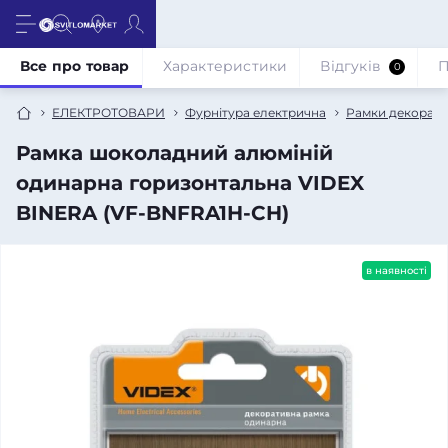
Все про товар
Характеристики
Відгуків
П
0
ЕЛЕКТРОТОВАРИ
Фурнітура електрична
Рамки декорати
Рамка шоколадний алюміній
одинарна горизонтальна VIDEX
BINERA (VF-BNFRA1H-CH)
в наявності