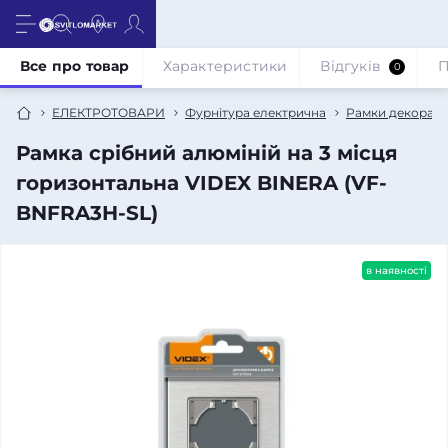
Все про товар
Характеристики
Відгуків
П
0
ЕЛЕКТРОТОВАРИ
Фурнітура електрична
Рамки декорати
Рамка срібний алюміній на 3 місця
горизонтальна VIDEX BINERA (VF-
BNFRA3H-SL)
в наявності