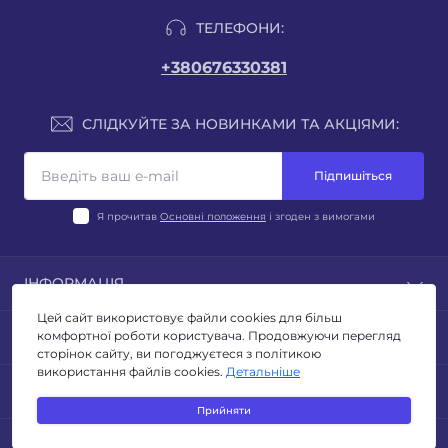
ТЕЛЕФОНИ:
+380676330381
СЛІДКУЙТЕ ЗА НОВИНКАМИ ТА АКЦІЯМИ:
Підпишіться
Я прочитав
Основні положення
і згоден з вимогами
ІНФОРМАЦІЯ
Цей сайт використовує файли cookies для більш
Блог
ПОПУЛЯРНЕ
комфортної роботи користувача. Продовжуючи перегляд
Відгуки
сторінок сайту, ви погоджуєтеся з політикою
Умови повернення
використання файлів cookies.
Детальніше
ЛІХТАРІ
КОНТАКТИ ТА АДРЕСА
Політика конфиденційності
ТУРИЗМ ТА КЕМПІНГ
Прийняти
Публічна оферта
ОСВІТЛЕННЯ
Адреса для листів: м. Київ, бульвар Миколи Руденка
Зворотній зв’язок
МЕСЕНДЖЕРИ