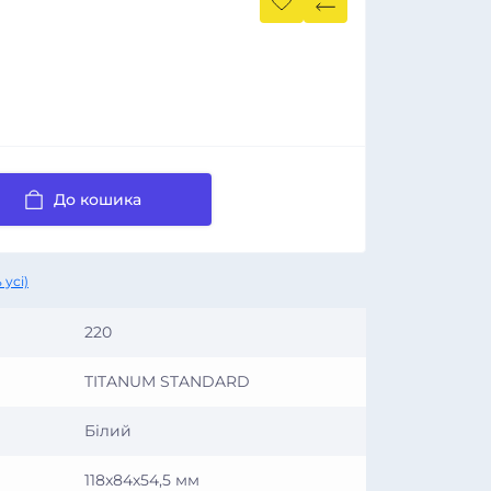
До кошика
 усі)
220
TITANUM STANDARD
Білий
118x84х54,5 мм