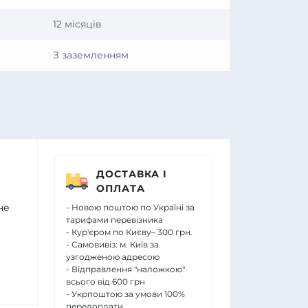
12 місяців
З заземленням
ДОСТАВКА І
ОПЛАТА
не
- Новою поштою по Україні за
тарифами перевізника
.
- Кур'єром по Києву– 300 грн.
и
- Самовивіз: м. Київ за
узгодженою адресою
- Відправлення "наложкою"
всього від 600 грн
- Укрпоштою за умови 100%
передоплати