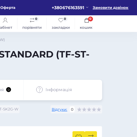
+380676163591
Оферта
Замовити дзвінок
0
0
0
абінет
порівняти
закладки
кошик
-W)
 STANDARD (TF-ST-
ня
Iнформація
0
T-SK2G-W
Відгуки:
0