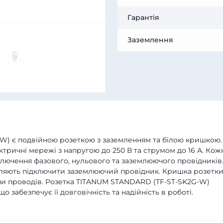
Гарантія
Заземлення
W) є подвійною розеткою з заземленням та білою кришкою.
тричні мережі з напругою до 250 В та струмом до 16 А. Кож
ключення фазового, нульового та заземлюючого провідників
оляють підключити заземлюючий провідник. Кришка розетк
іни проводів. Розетка TITANUM STANDARD (TF-ST-SK2G-W)
о забезпечує її довговічність та надійність в роботі.