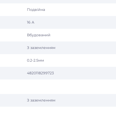
Подвійна
16 А
Вбудований
З заземленням
0.2-2.5мм
4820118299723
З заземленням