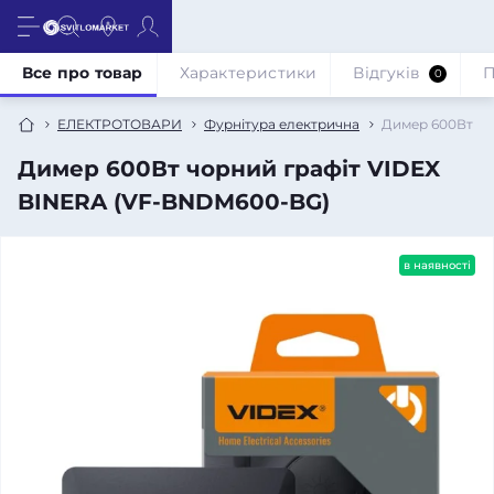
Все про товар
Характеристики
Відгуків
П
0
ЕЛЕКТРОТОВАРИ
Фурнітура електрична
Димер 600Вт чо
Димер 600Вт чорний графіт VIDEX
BINERA (VF-BNDM600-BG)
в наявності