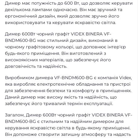
Димер має потужність до 600 Вт, що дозволяє керувати
декількома лампами одночасно. Він має зручний та
ергономічний дизайн, який дозволяє зручно його
використовувати та керувати яскравістю світла.
Димер 600Вт чорний графіт VIDEX BINERA VF-
BNDM600-BG має стильний дизайн, виконаний в
чорному графітовому кольорі, що доповнює інтер'єр
будь-якого приміщення. Він виготовлений з
високоякісних матеріалів, що забезпечує його
довговічність та надійність.
Виробником димера VF-BNDM600-BG є компанія Videx,
яка виробляє електротехнічне обладнання та пристрої
для забезпечення безпеки та комфорту в приміщеннях.
Даний димер має високу якість та надійність, що
забезпечує його тривалий термін експлуатації.
Загалом, Димер 600Вт чорний графіт VIDEX BINERA VF-
BNDM600-BG є стильним та надійним димером для
керування яскравістю світла в будь-якому приміщенні.
Він допоможе створити затишну атмосферу та надасть