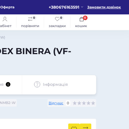
+380676163591
Оферта
Замовити дзвінок
0
0
0
абінет
порівняти
закладки
кошик
-W)
EX BINERA (VF-
ня
Iнформація
0
BNMB2-W
Відгуки:
0