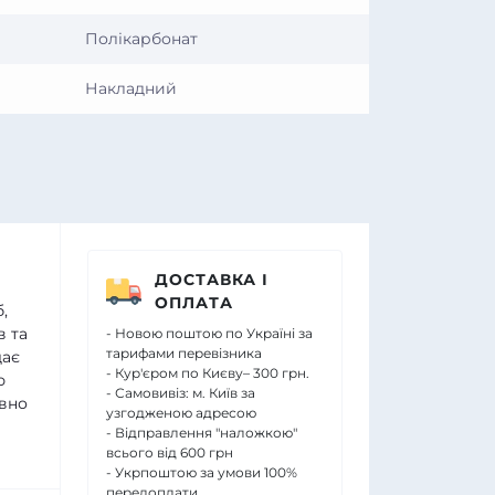
Полікарбонат
Накладний
ДОСТАВКА І
ОПЛАТА
,
в та
- Новою поштою по Україні за
тарифами перевізника
дає
- Кур'єром по Києву– 300 грн.
ю
- Самовивіз: м. Київ за
ивно
узгодженою адресою
- Відправлення "наложкою"
всього від 600 грн
- Укрпоштою за умови 100%
передоплати