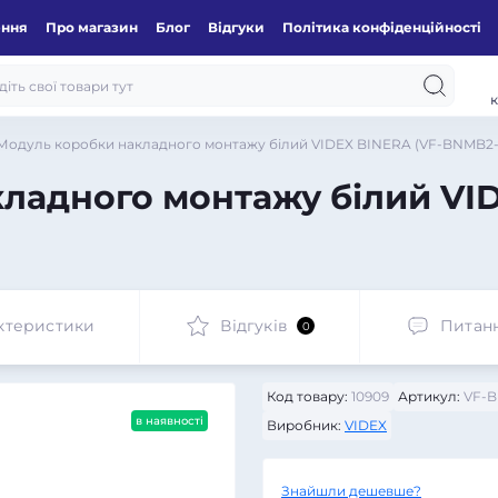
ення
Про магазин
Блог
Відгуки
Політика конфіденційності
к
Модуль коробки накладного монтажу білий VIDEX BINERA (VF-BNMB2
ладного монтажу білий VID
ктеристики
Відгуків
Питан
0
Код товару:
10909
Артикул:
VF-
в наявності
Виробник:
VIDEX
Знайшли дешевше?