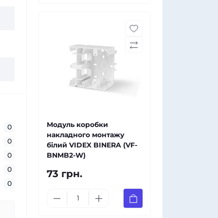
Модуль коробки
0
накладного монтажу
0
білий VIDEX BINERA (VF-
0
BNMB2-W)
0
73 грн.
0