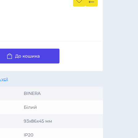
До кошика
 усі)
BINERA
Білий
93х86х45 мм
IP20