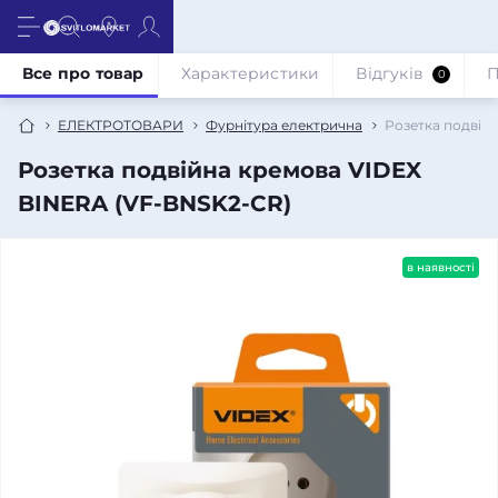
Все про товар
Характеристики
Відгуків
П
0
ЕЛЕКТРОТОВАРИ
Фурнітура електрична
Розетка подвій
Розетка подвійна кремова VIDEX
BINERA (VF-BNSK2-CR)
в наявності