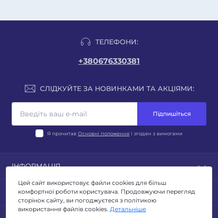
ТЕЛЕФОНИ:
+380676330381
СЛІДКУЙТЕ ЗА НОВИНКАМИ ТА АКЦІЯМИ:
Підпишіться
Я прочитав
Основні положення
і згоден з вимогами
ІНФОРМАЦІЯ
Цей сайт використовує файли cookies для більш
Блог
ПОПУЛЯРНЕ
комфортної роботи користувача. Продовжуючи перегляд
Відгуки
сторінок сайту, ви погоджуєтеся з політикою
Умови повернення
використання файлів cookies.
Детальніше
ЛІХТАРІ