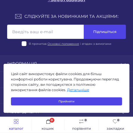
СЛІДКУЙТЕ ЗА НОВИНКАМИ ТА АКЦІЯМИ:
Підпишіться
Я прочитав
Основні положення
і згоден з вимогами
ІНФОРМАЦІЯ
Цей сайт використовує файли cookies для більш
Блог
ПОПУЛЯРНЕ
комфортної роботи користувача. Продовжуючи перегляд
Відгуки
сторінок сайту, ви погоджуєтеся з політикою
Умови повернення
використання файлів cookies.
Детальніше
ЛІХТАРІ
КОНТАКТИ ТА АДРЕСА
Політика конфиденційності
ТУРИЗМ ТА КЕМПІНГ
Прийняти
Публічна оферта
ОСВІТЛЕННЯ
Адреса для листів: м. Київ, бульвар Миколи Руденка
Зворотній зв’язок
МЕСЕНДЖЕРИ
ЕЛЕКТРОТОВАРИ
14з
Виробники
ІНСТРУМЕНТИ
0
0
0
Telegram
info@svitlomarket.com
Акції
каталог
кошик
порівняти
закладки
SVITLOMARKET © 2026