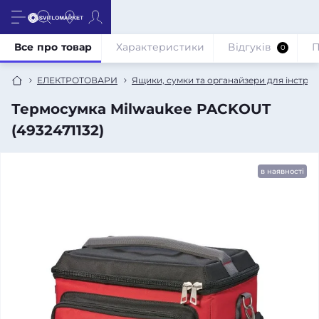
Все про товар
Характеристики
Відгуків
П
0
ЕЛЕКТРОТОВАРИ
Ящики, сумки та органайзери для інструм
Термосумка Milwaukee PACKOUT
(4932471132)
в наявності