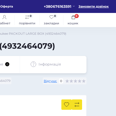
+380676163591
Оферта
Замовити дзвінок
0
0
0
абінет
порівняти
закладки
кошик
aukee PACKOUT LARGE BOX (4932464079)
(4932464079)
ня
Iнформація
0
464079
Відгуки:
0