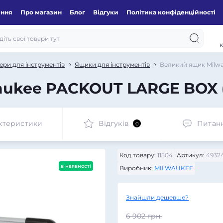
ення
Про магазин
Блог
Відгуки
Політика конфіденційності
к
ери для інструментів
Ящики для інструментів
Великий ящик Milw
aukee PACKOUT LARGE BOX 
ктеристики
Відгуків
Питан
0
Код товару:
11504
Артикул:
4932
в наявності
Виробник:
MILWAUKEE
Знайшли дешевше?
6 902 грн.