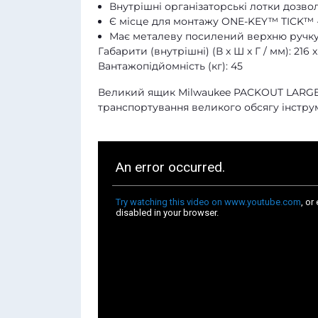
Внутрішні організаторські лотки дозвол
Є місце для монтажу ONE-KEY™ TICK™ 
Має металеву посилений верхню ручку 
Габарити (внутрішні) (В x Ш x Г / мм): 216 x
Вантажопідйомність (кг): 45
Великий ящик Milwaukee PACKOUT LARGE B
транспортування великого обсягу інструм