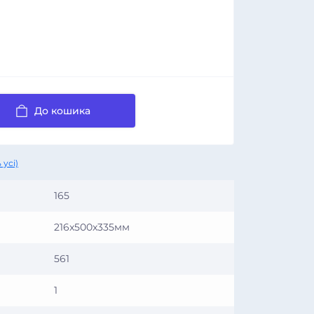
До кошика
 усі)
165
216x500x335мм
561
1