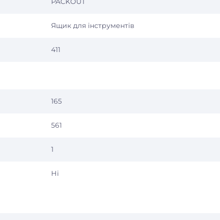
PACKOUT
Ящик для інструментів
411
165
561
1
Ні