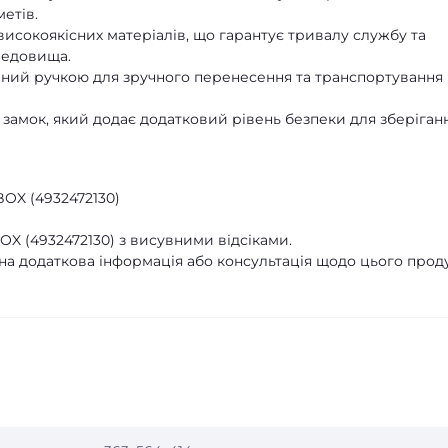
етів.
исокоякісних матеріалів, що гарантує тривалу службу та
редовища.
ий ручкою для зручного перенесення та транспортування
замок, який додає додатковий рівень безпеки для зберіган
X (4932472130)
 (4932472130) з висувними відсіками.
бна додаткова інформація або консультація щодо цього проду