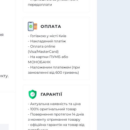
передоплати
ОПЛАТА
ня
- Готівкою у місті Київ
- Накладений платіж
- Оплата online
(Visa/MasterCard)
- На картки ПУМБ або
МОНОБАНК
- Наложеним платежем (при
замовленні від 600 гривень)
кту.
ГАРАНТІЇ
- Актуальна наявність та ціна
- 100% оригінальний товар
- Повернення протягом 14 днів
з моменту отримання товару
- офіційна гарантія на товар від
виробника