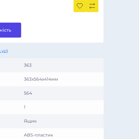
ність
 усі)
363
363x564x414мм
564
1
Ящик
ABS-пластик