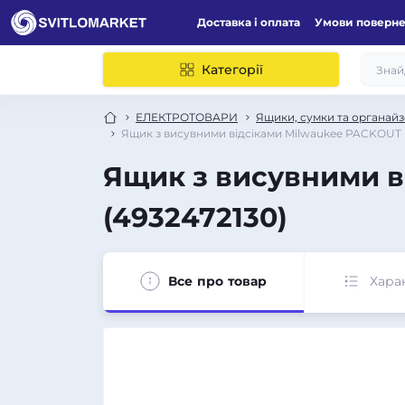
Доставка і оплата
Умови поверн
Категорії
ЕЛЕКТРОТОВАРИ
Ящики, сумки та органайз
Ящик з висувними відсіками Milwaukee PACKOUT
Ящик з висувними 
(4932472130)
Все про товар
Хара