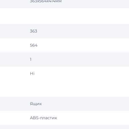
363x564x414мм
363
564
1
Ні
Ящик
ABS-пластик