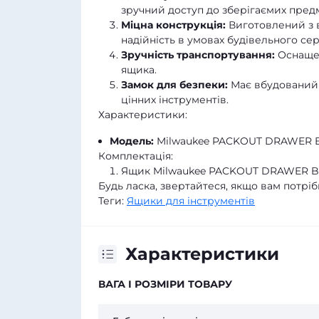
зручний доступ до зберігаємих предм
Міцна конструкція:
Виготовлений з в
надійність в умовах будівельного се
Зручність транспортування:
Оснащен
ящика.
Замок для безпеки:
Має вбудований 
цінних інструментів.
Характеристики:
Модель:
Milwaukee PACKOUT DRAWER BO
Комплектація:
Ящик Milwaukee PACKOUT DRAWER BOX
Будь ласка, звертайтеся, якщо вам потрі
Теги:
Ящики для інструментів
Характеристики
ВАГА І РОЗМІРИ ТОВАРУ