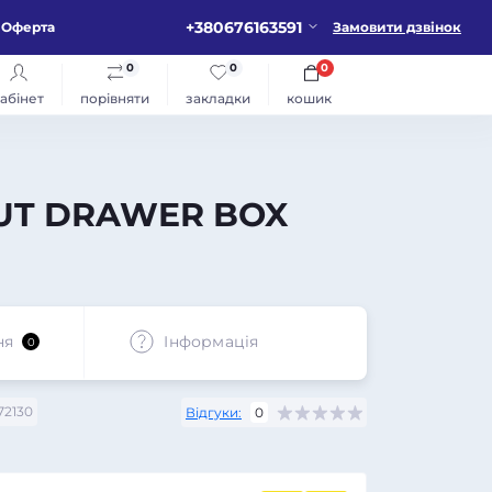
+380676163591
Оферта
Замовити дзвінок
0
0
0
абінет
порівняти
закладки
кошик
OUT DRAWER BOX
ня
Iнформація
0
72130
Відгуки:
0