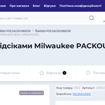
ення
Про магазин
Блог
Відгуки
Політика конфіденційності
к
ери для інструментів
Ящики для інструментів
 DRAWER BOX (4932472130)
відсіками Milwaukee PACK
ктеристики
Відгуків
Питан
0
Код товару:
11512
Артикул:
49324
немає в наявності
Виробник:
MILWAUKEE