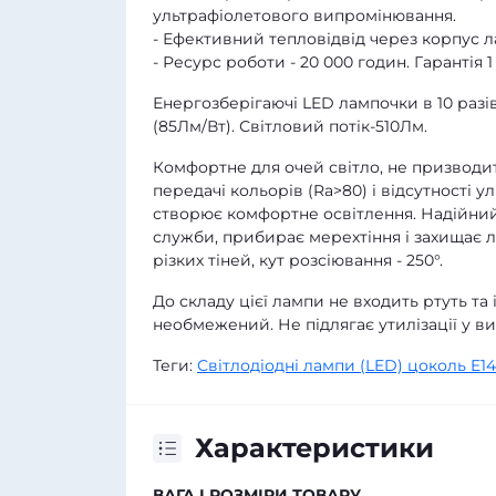
ультрафіолетового випромінювання.
- Ефективний тепловідвід через корпус 
- Ресурс роботи - 20 000 годин. Гарантія 1 
Енергозберігаючі LED лампочки в 10 раз
(85Лм/Вт). Світловий потік-510Лм.
Комфортне для очей світло, не призводит
передачі кольорів (Ra>80) і відсутності 
створює комфортне освітлення. Надійний
служби, прибирає мерехтіння і захищає л
різких тіней, кут розсіювання - 250°.
До складу цієї лампи не входить ртуть та
необмежений. Не підлягає утилізації у ви
Теги:
Світлодіодні лампи (LED) цоколь E14
Характеристики
ВАГА І РОЗМІРИ ТОВАРУ