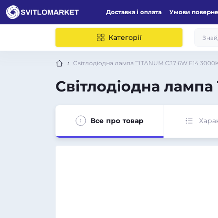
Доставка і оплата
Умови поверн
Категорії
Світлодіодна лампа TITANUM C37 6W E14 3000K
Світлодіодна лампа
Все про товар
Хара