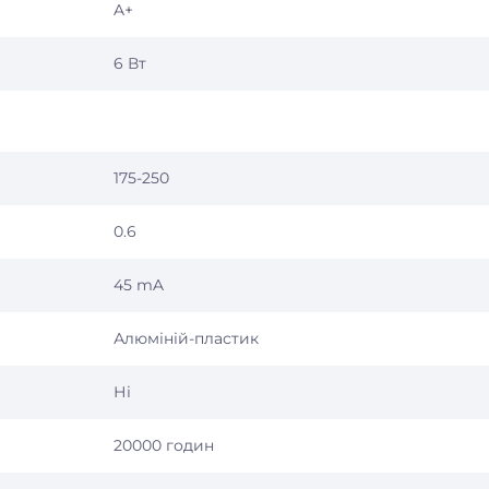
A+
6 Вт
175-250
0.6
45 mA
Алюміній-пластик
Ні
20000 годин