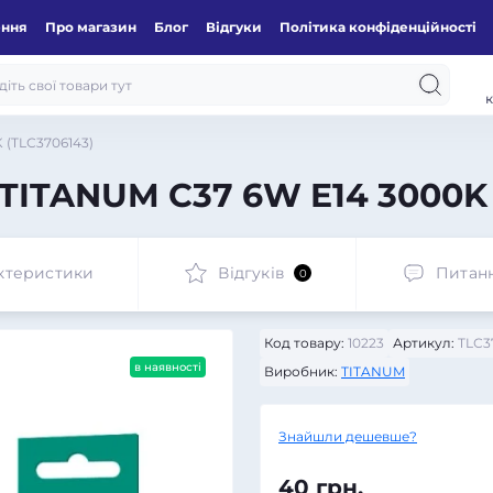
ення
Про магазин
Блог
Відгуки
Політика конфіденційності
к
 (TLС3706143)
 TITANUM C37 6W E14 3000K 
ктеристики
Відгуків
Питан
0
Код товару:
10223
Артикул:
TLС3
в наявності
Виробник:
TITANUM
Знайшли дешевше?
40 грн.