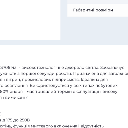
Габаритні розміри
3706143 - високотехнологічне джерело світла. Забезпечує
тужність з першої секунди роботи. Призначена для загально
в і вітрин, промислових підприємств. Ідеальна для
о освітлення. Використовується у всіх типах побутових
80% енергії, має тривалий термін експлуатації і високу
я і вимикання.
).
ід 175 до 250В.
хтінь, функція миттєвого включення і відсутність