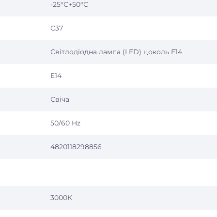
-25°С+50°С
С37
Світлодіодна лампа (LED) цоколь E14
E14
Свіча
50/60 Hz
4820118298856
3000К