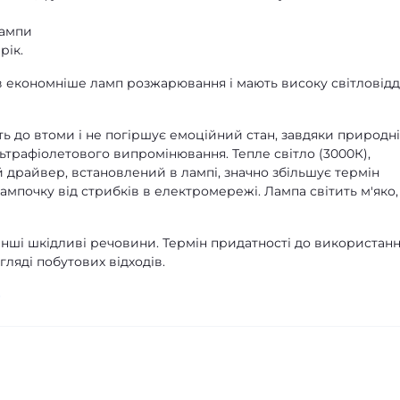
лампи
рік.
ів економніше ламп розжарювання і мають високу світловід
ь до втоми і не погіршує емоційний стан, завдяки природн
ультрафіолетового випромінювання. Тепле світло (3000К),
 драйвер, встановлений в лампі, значно збільшує термін
ампочку від стрибків в електромережі. Лампа світить м'яко,
 інші шкідливі речовини. Термін придатності до використан
гляді побутових відходів.