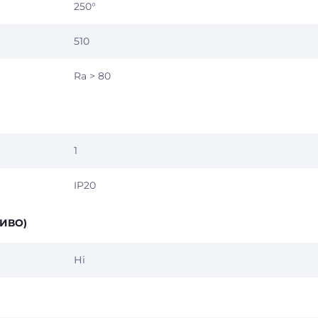
250°
510
Ra > 80
1
IP20
ИВО)
Ні