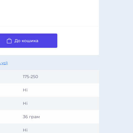
До кошика
 усі)
175-250
Ні
Ні
36 грам
Ні