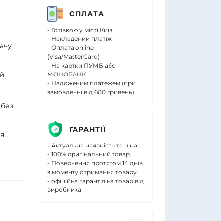
ОПЛАТА
- Готівкою у місті Київ
- Накладений платіж
дачу
- Оплата online
(Visa/MasterCard)
- На картки ПУМБ або
ій
МОНОБАНК
- Наложеним платежем (при
замовленні від 600 гривень)
 без
ГАРАНТІЇ
ня
- Актуальна наявність та ціна
- 100% оригінальний товар
- Повернення протягом 14 днів
з моменту отримання товару
- офіційна гарантія на товар від
виробника