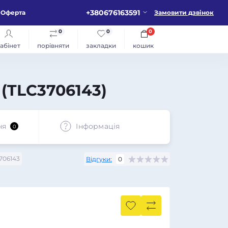
+380676163591
Оферта
Замовити дзвінок
0
0
0
абінет
порівняти
закладки
кошик
(TLС3706143)
ня
Iнформація
0
706143
Відгуки:
0