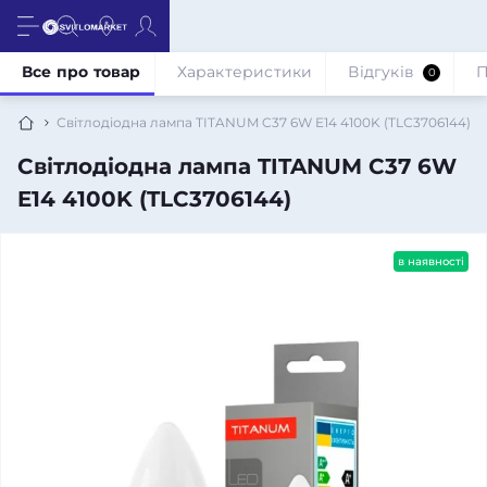
Все про товар
Характеристики
Відгуків
П
0
Світлодіодна лампа TITANUM C37 6W E14 4100K (TLС3706144)
Світлодіодна лампа TITANUM C37 6W
E14 4100K (TLС3706144)
в наявності