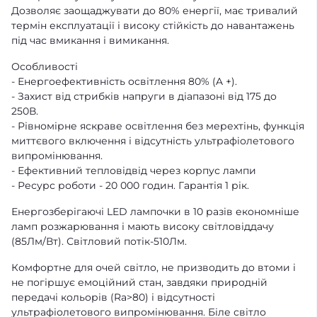
Дозволяє заощаджувати до 80% енергії, має тривалий
термін експлуатації і високу стійкість до навантажень
під час вмикання і вимикання.
Особливості
- Енергоефективність освітлення 80% (A +).
- Захист від стрибків напруги в діапазоні від 175 до
250В.
- Рівномірне яскраве освітлення без мерехтінь, функція
миттєвого включення і відсутність ультрафіолетового
випромінювання.
- Ефективний тепловідвід через корпус лампи
- Ресурс роботи - 20 000 годин. Гарантія 1 рік.
Енергозберігаючі LED лампочки в 10 разів економніше
ламп розжарювання і мають високу світловіддачу
(85Лм/Вт). Світловий потік-510Лм.
Комфортне для очей світло, не призводить до втоми і
не погіршує емоційний стан, завдяки природній
передачі кольорів (Ra>80) і відсутності
ультрафіолетового випромінювання. Біле світло