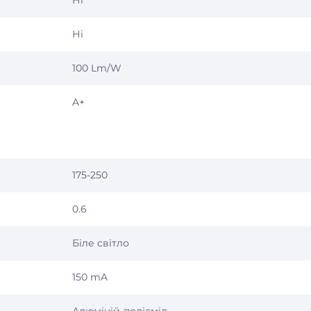
Ні
Ні
100 Lm/W
A+
175-250
0.6
Біле світло
150 mA