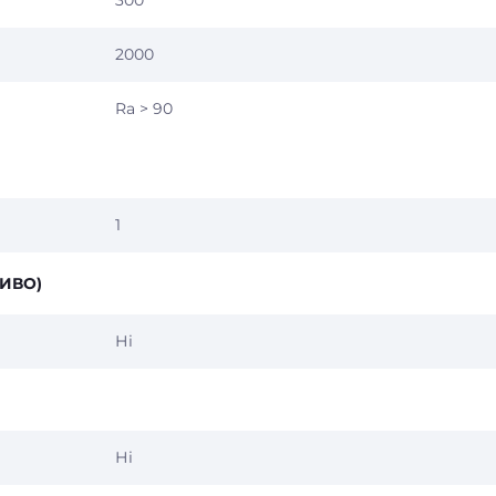
300°
2000
Ra > 90
1
ИВО)
Ні
Ні