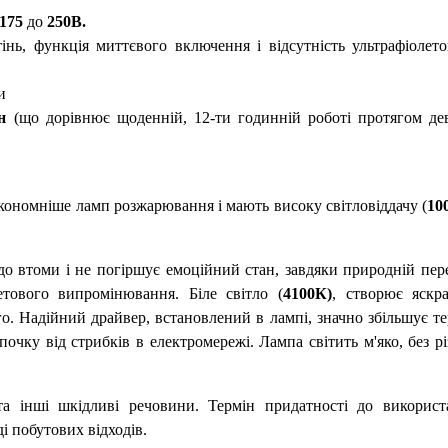
175
до
250В.
тінь, функція миттєвого включення і відсутність ультрафіолет
и
н
(що дорівнює щоденній, 12-ти годинній роботі протягом дев
кономніше ламп розжарювання і мають високу світловіддачу (
10
до втоми і не погіршує емоційний стан, завдяки природній пер
летового випромінювання. Біле світло (
4100К)
, створює яскра
о. Надійний драйвер, встановлений в лампі, значно збільшує т
очку від стрибків в електромережі. Лампа світить м'яко, без р
та інші шкідливі речовини. Термін придатності до використ
і побутових відходів.