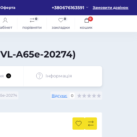
+380676163591
Оферта
Замовити дзвінок
0
0
0
абінет
порівняти
закладки
кошик
(VL-A65e-20274)
ня
Iнформація
0
5e-20274
Відгуки:
0