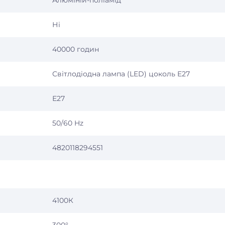
Алюміній-поліамід
Ні
40000 годин
Світлодіодна лампа (LED) цоколь E27
Е27
50/60 Hz
4820118294551
4100К