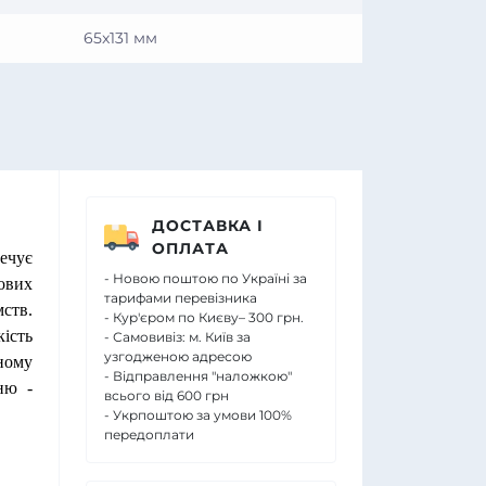
65x131 мм
ДОСТАВКА І
ОПЛАТА
ечує
- Новою поштою по Україні за
тових
тарифами перевізника
мств.
- Кур'єром по Києву– 300 грн.
ість
- Самовивіз: м. Київ за
узгодженою адресою
ному
- Відправлення "наложкою"
ню -
всього від 600 грн
- Укрпоштою за умови 100%
передоплати