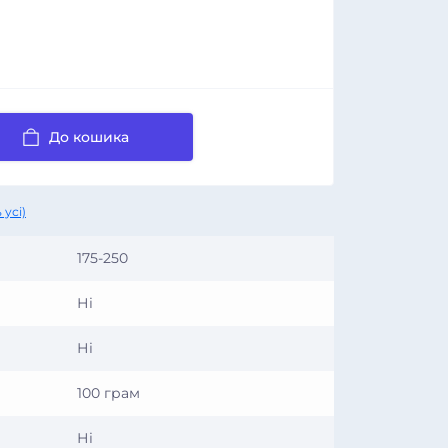
До кошика
 усі)
175-250
Ні
Ні
100 грам
Ні