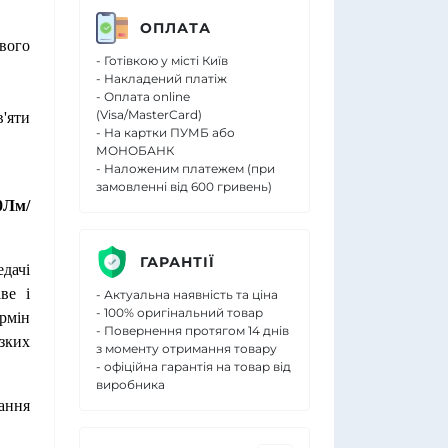
ОПЛАТА
ового
- Готівкою у місті Київ
- Накладений платіж
- Оплата online
(Visa/MasterCard)
'яти
- На картки ПУМБ або
МОНОБАНК
- Наложеним платежем (при
замовленні від 600 гривень)
0Лм/
ГАРАНТІЇ
едачі
ве і
- Актуальна наявність та ціна
- 100% оригінальний товар
ермін
- Повернення протягом 14 днів
ізких
з моменту отримання товару
- офіційна гарантія на товар від
виробника
ання