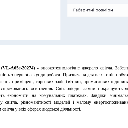
Габаритні розміри
(VL-A65e-20274)
- високотехнологічне джерело світла. Забезп
ність з першої секунди роботи. Призначена для всіх типів побу
тлення приміщень, торгових залів і вітрин, промислових підприє
 спрямованого освітлення. Світлодіодні лампи покращують як
ють економити на комунальних платежах. Завдяки мінімаль
у світла, різноманітності моделей і малому енергоспоживан
світла у всіх сферах людської діяльності.