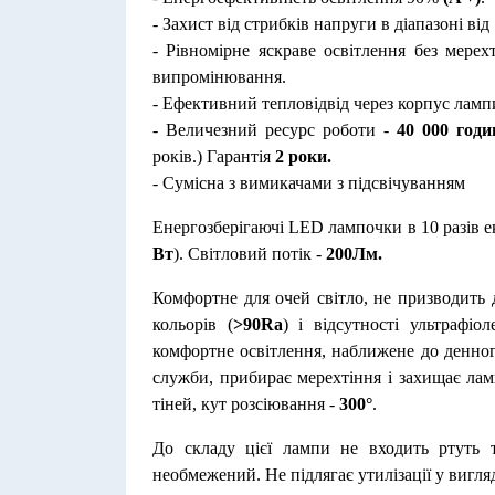
- Захист від стрибків напруги в діапазоні від
- Рівномірне яскраве освітлення без мерех
випромінювання.
- Ефективний тепловідвід через корпус ламп
- Величезний ресурс роботи -
40 000 годи
років.) Гарантія
2 роки.
- Сумісна з вимикачами з підсвічуванням
Енергозберігаючі LED лампочки в 10 разів е
Вт
). Світловий потік -
2
00Лм.
Комфортне для очей світло, не призводить 
кольорів (
>90Ra
) і відсутності ультрафіо
комфортне освітлення, наближене до денног
служби, прибирає мерехтіння і захищає ламп
тіней, кут розсіювання -
300°
.
До складу цієї лампи не входить ртуть 
необмежений. Не підлягає утилізації у вигляд