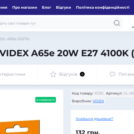
ення
Про магазин
Блог
Відгуки
Політика конфіденційності
к
(VL-A65e-20274)
VIDEX A65e 20W E27 4100K 
ктеристики
Відгуків
Питан
0
Код товару:
10135
Артикул:
VL-A6
в наявності
Виробник:
VIDEX
Знайшли дешевше?
132 грн.