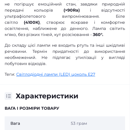
не погіршує емоційний стан, завдяки природній
передачі кольорів
(>90Ra)
і відсутності
ультрафіолетового випромінювання. Біле
світло
(4100К)
, створює яскраве і комфортне
освітлення, наближене до денного. Лампа світить
м'яко, без різких тіней, кут розсіювання -
360°.
До складу цієї лампи не входить ртуть та інші шкідливі
речовини. Термін придатності до використання
необмежений. Не підлягає утилізації у вигляді
побутових відходів.
Теги:
Світлодіодні лампи (LED) цоколь E27
Характеристики
ВАГА І РОЗМІРИ ТОВАРУ
Вага
53 грам