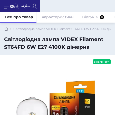
Все про товар
Характеристики
Відгуків
П
0
Світлодіодна лампа VIDEX Filament ST64FD 6W E27 4100K діме
Світлодіодна лампа VIDEX Filament
ST64FD 6W E27 4100K дімерна
в наявності