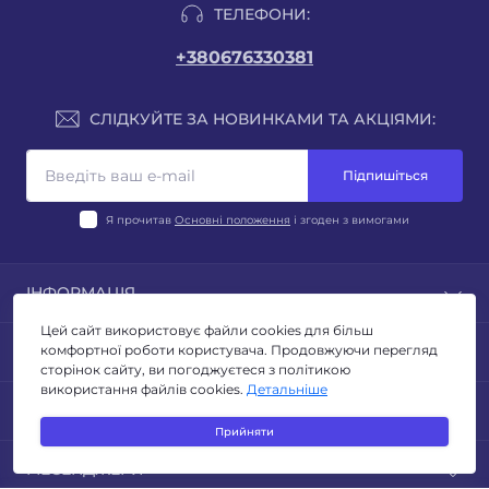
ТЕЛЕФОНИ:
+380676330381
СЛІДКУЙТЕ ЗА НОВИНКАМИ ТА АКЦІЯМИ:
Підпишіться
Я прочитав
Основні положення
і згоден з вимогами
ІНФОРМАЦІЯ
Цей сайт використовує файли cookies для більш
Блог
ПОПУЛЯРНЕ
комфортної роботи користувача. Продовжуючи перегляд
Відгуки
сторінок сайту, ви погоджуєтеся з політикою
Умови повернення
використання файлів cookies.
Детальніше
ЛІХТАРІ
КОНТАКТИ ТА АДРЕСА
Політика конфиденційності
ТУРИЗМ ТА КЕМПІНГ
Прийняти
Публічна оферта
ОСВІТЛЕННЯ
Адреса для листів: м. Київ, бульвар Миколи Руденка
Зворотній зв’язок
МЕСЕНДЖЕРИ
ЕЛЕКТРОТОВАРИ
14з