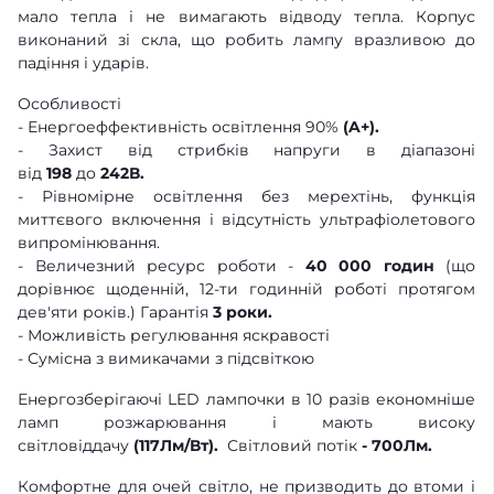
мало тепла і не вимагають відводу тепла. Корпус
виконаний зі скла, що робить лампу вразливою до
падіння і ударів.
Особливості
- Енергоеффективність освітлення 90%
(A+).
- Захист від стрибків напруги в діапазоні
від
198
до
242В.
- Рівномірне освітлення без мерехтінь, функція
миттєвого включення і відсутність ультрафіолетового
випромінювання.
- Величезний ресурс роботи -
40 000 годин
(що
дорівнює щоденній, 12-ти годинній роботі протягом
дев'яти років.) Гарантія
3 роки.
- Можливість регулювання яскравості
- Сумісна з вимикачами з підсвіткою
Енергозберігаючі LED лампочки в 10 разів економніше
ламп розжарювання і мають високу
світловіддачу
(117Лм/Вт).
Світловий потік
- 700Лм.
Комфортне для очей світло, не призводить до втоми і