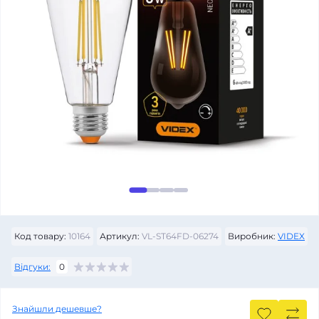
Код товару:
10164
Артикул:
VL-ST64FD-06274
Виробник:
VIDEX
Відгуки:
0
Знайшли дешевше?