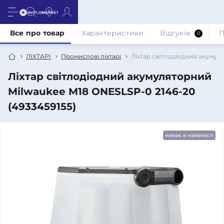
Все про товар
Характеристики
Відгуків
П
0
ЛІХТАРІ
Промислові ліхтарі
Ліхтар світлодіодний акумул
Ліхтар світлодіодний акумуляторний
Milwaukee M18 ONESLSP-0 2146-20
(4933459155)
немає в наявності