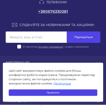
ТЕЛЕФОНИ:
+380676330381
СЛІДКУЙТЕ ЗА НОВИНКАМИ ТА АКЦІЯМИ:
Підпишіться
Я прочитав
Основні положення
і згоден з вимогами
ІНФОРМАЦІЯ
Цей сайт використовує файли cookies для більш
Блог
ПОПУЛЯРНЕ
комфортної роботи користувача. Продовжуючи перегляд
Відгуки
сторінок сайту, ви погоджуєтеся з політикою
Умови повернення
використання файлів cookies.
Детальніше
ЛІХТАРІ
КОНТАКТИ ТА АДРЕСА
Політика конфиденційності
ТУРИЗМ ТА КЕМПІНГ
Прийняти
Публічна оферта
ОСВІТЛЕННЯ
Адреса для листів: м. Київ, бульвар Миколи Руденка
Зворотній зв’язок
МЕСЕНДЖЕРИ
ЕЛЕКТРОТОВАРИ
14з