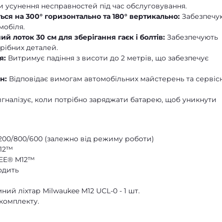
чи усунення несправностей під час обслуговування.
ся на 300° горизонтально та 180° вертикально:
Забезпечу
мобіля.
ий лоток 30 см для зберігання гаєк і болтів:
Забезпечують
дрібних деталей.
я:
Витримує падіння з висоти до 2 метрів, що забезпечує
н:
Відповідає вимогам автомобільних майстерень та сервіс
гналізує, коли потрібно заряджати батарею, щоб уникнути
200/800/600 (залежно від режиму роботи)
12™
EE® M12™
одить
ий ліхтар Milwaukee M12 UCL-0 - 1 шт.
комплекту.