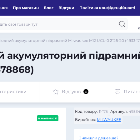
ення
Про магазин
Блог
Відгуки
Політика конфіденційності
к
діодний акумуляторний підрамний Milwaukee M12 UCL-0 2126-20 (49334
ий акумуляторний підрамни
478868)
ктеристики
Відгуків
Питан
0
Код товару:
11475
Артикул:
49334
в наявності
Виробник:
MILWAUKEE
Знайшли дешевше?