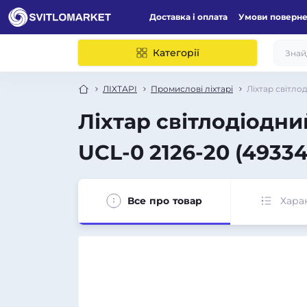
Доставка і оплата
Умови поверн
Категорії
ЛІХТАРІ
Промислові ліхтарі
Ліхтар світло
Ліхтар світлодіодн
UCL-0 2126-20 (4933
Все про товар
Хара