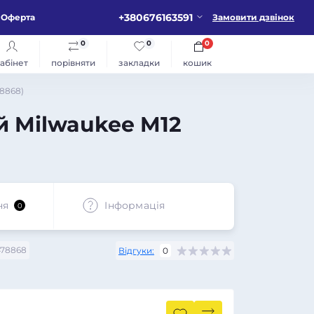
+380676163591
Оферта
Замовити дзвінок
0
0
0
абінет
порівняти
закладки
кошик
78868)
й Milwaukee M12
ня
Iнформація
0
78868
Відгуки:
0