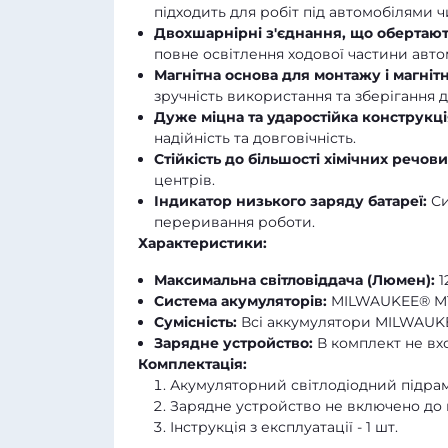
підходить для робіт під автомобілями 
Двохшарнірні з'єднання, що обертають
повне освітлення ходової частини авто
Магнітна основа для монтажу і магнітн
зручність використання та зберігання 
Дуже міцна та ударостійка конструкці
надійність та довговічність.
Стійкість до більшості хімічних речови
центрів.
Індикатор низького заряду батареї:
Си
переривання роботи.
Характеристики:
Максимальна світловіддача (Люмен):
1
Система акумуляторів:
MILWAUKEE® M
Сумісність:
Всі аккумулятори MILWAUK
Зарядне устройство:
В комплект не вх
Комплектація:
Акумуляторний світлодіодний підрамн
Зарядне устройство не включено до 
Інструкція з експлуатації - 1 шт.