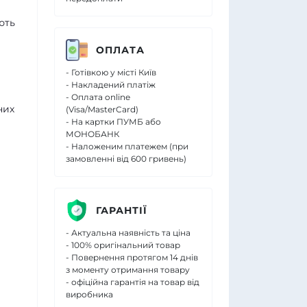
ють
ОПЛАТА
- Готівкою у місті Київ
- Накладений платіж
- Оплата online
них
(Visa/MasterCard)
- На картки ПУМБ або
МОНОБАНК
- Наложеним платежем (при
замовленні від 600 гривень)
ГАРАНТІЇ
- Актуальна наявність та ціна
- 100% оригінальний товар
- Повернення протягом 14 днів
з моменту отримання товару
- офіційна гарантія на товар від
виробника