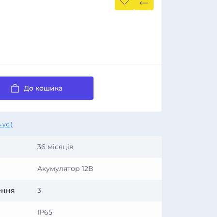
До кошика
 усі)
36 місяців
Акумулятор 12В
ення
3
IP65