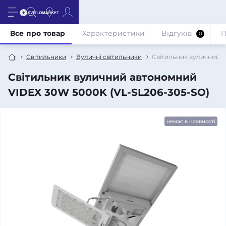
Все про товар
Характеристики
Відгуків
П
0
Світильники
Вуличні світильники
Світильник вуличний а
Світильник вуличний автономний
VIDEX 30W 5000K (VL-SL206-305-SO)
немає в наявності