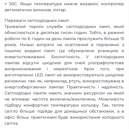
+ 50С. Якщо температура нижче вказаної, контролер
автоматично вимикає ліхтар.
Переваги світлодіодних ламп:
Тривалий термін служби світлодіодних ламп, який
обчислюється в десятках тисяч годин. Тобто, в режимі
роботи по 6 годин на день лампа прослужить більше 15
років. Низькі витрати на освітлення в порівнянні з
іншими видами ламп. Це обумовлено різницею в
енергоспоживанні. Екологічність. У світлодіодних
лампах відсутні шкідливі для очей ультрафіолетове
випромінювання і мерехтіння. Крім того, при
виготовленні LED ламп не використовуються шкідливі
речовини, такі як, наприклад, ртуть, використовувана в
енергозберігаючих лампах. Практичність і надійність.
Світлодіодні лампи мають значним ресурсом на який
не впливає частота включень/виключень. Можливість
підбору комфортної температури кольору. Так, тепле
світло більше підійде для домашньої обстановки, а в
офісі більш практичним буде використання холодного
світла.