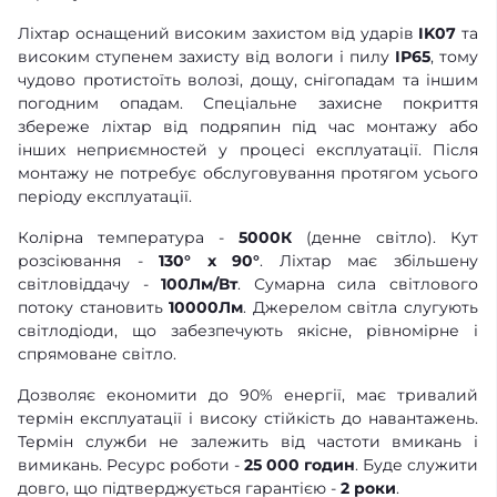
Ліхтар оснащений високим захистом від ударів
IK07
та
високим ступенем захисту від вологи і пилу
ІР65
, тому
чудово протистоїть волозі, дощу, снігопадам та іншим
погодним опадам. Спеціальне захисне покриття
збереже ліхтар від подряпин під час монтажу або
інших неприємностей у процесі експлуатації. Після
монтажу не потребує обслуговування протягом усього
періоду експлуатації.
Колірна температура -
5000К
(денне світло). Кут
розсіювання -
130° x 90°
. Ліхтар має збільшену
світловіддачу -
100Лм/Вт
. Сумарна сила світлового
потоку становить
10000Лм
. Джерелом світла слугують
світлодіоди, що забезпечують якісне, рівномірне і
спрямоване світло.
Дозволяє економити до 90% енергії, має тривалий
термін експлуатації і високу стійкість до навантажень.
Термін служби не залежить від частоти вмикань і
вимикань. Ресурс роботи -
25 000 годин
. Буде служити
довго, що підтверджується гарантією -
2 роки
.