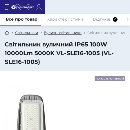
Все про товар
Характеристики
Відгуків
П
0
Світильники
Вуличні світильники
Світильник вуличний IP
Світильник вуличний IP65 100W
10000Lm 5000K VL-SLE16-1005 (VL-
SLE16-1005)
немає в наявності