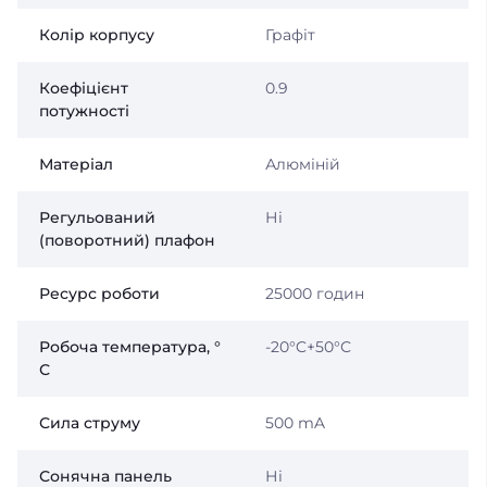
Колір корпусу
Графіт
Коефіцієнт
0.9
потужності
Матеріал
Алюміній
Регульований
Ні
(поворотний) плафон
Ресурс роботи
25000 годин
Робоча температура, °
-20°C+50°С
С
Сила струму
500 mA
Сонячна панель
Ні