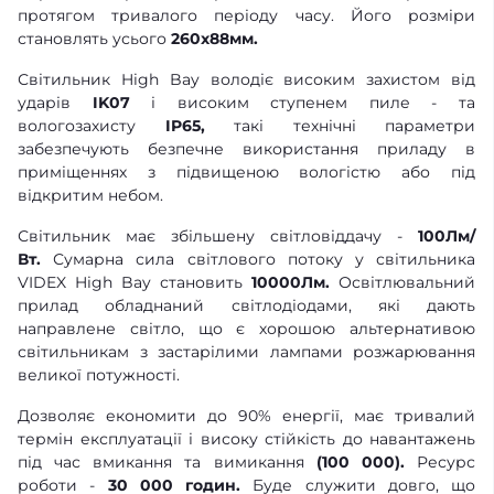
протягом тривалого періоду часу. Його розміри
становлять усього
260x88мм.
Світильник High Bay володіє високим захистом від
ударів
IK07
і високим ступенем пиле - та
вологозахисту
IP65,
такі технічні параметри
забезпечують безпечне використання приладу в
приміщеннях з підвищеною вологістю або під
відкритим небом.
Світильник має збільшену світловіддачу -
100Лм/
Вт.
Сумарна сила світлового потоку у світильника
VIDEX High Bay становить
10000Лм.
Освітлювальний
прилад обладнаний світлодіодами, які дають
направлене світло, що є хорошою альтернативою
світильникам з застарілими лампами розжарювання
великої потужності.
Дозволяє економити до 90% енергії, має тривалий
термін експлуатації і високу стійкість до навантажень
під час вмикання та вимикання
(100 000).
Ресурс
роботи -
30 000 годин.
Буде служити довго, що