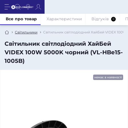
Все про товар
Характеристики
Відгуків
П
0
Світильники
Світильник світлодіодний ХайБей VIDEX 100W 
Світильник світлодіодний ХайБей
VIDEX 100W 5000K чорний (VL-HBe15-
1005B)
немає в наявності