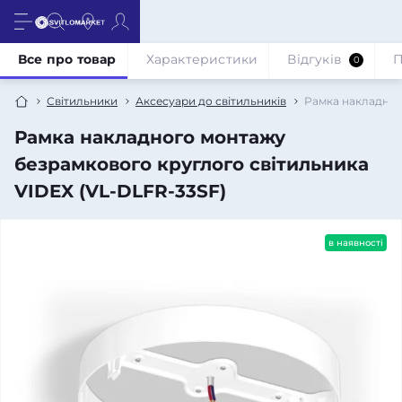
Все про товар
Характеристики
Відгуків
П
0
Світильники
Аксесуари до світильників
Рамка накладног
Рамка накладного монтажу
безрамкового круглого світильника
VIDEX (VL-DLFR-33SF)
в наявності