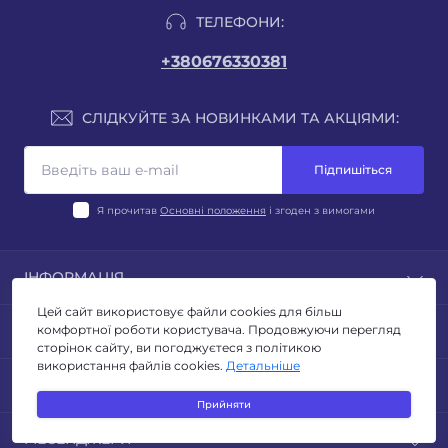
ТЕЛЕФОНИ:
+380676330381
СЛІДКУЙТЕ ЗА НОВИНКАМИ ТА АКЦІЯМИ:
Підпишіться
Я прочитав
Основні положення
і згоден з вимогами
ІНФОРМАЦІЯ
Цей сайт використовує файли cookies для більш
Блог
ПОПУЛЯРНЕ
комфортної роботи користувача. Продовжуючи перегляд
Відгуки
сторінок сайту, ви погоджуєтеся з політикою
Умови повернення
використання файлів cookies.
Детальніше
ЛІХТАРІ
КОНТАКТИ ТА АДРЕСА
Політика конфиденційності
ТУРИЗМ ТА КЕМПІНГ
Прийняти
Публічна оферта
ОСВІТЛЕННЯ
Адреса для листів: м. Київ, бульвар Миколи Руденка
Зворотній зв’язок
МЕСЕНДЖЕРИ
ЕЛЕКТРОТОВАРИ
14з