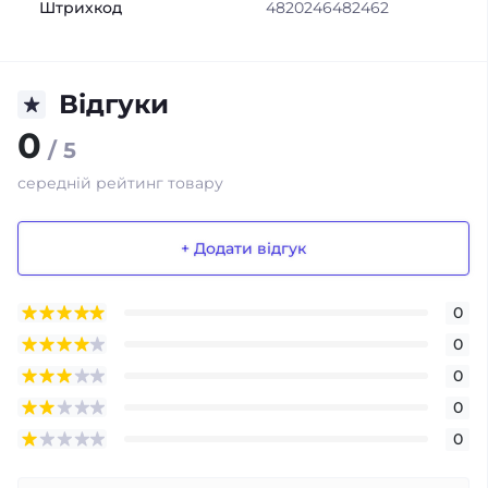
Штрихкод
4820246482462
Відгуки
0
/ 5
середній рейтинг товару
+ Додати відгук
0
0
0
0
0