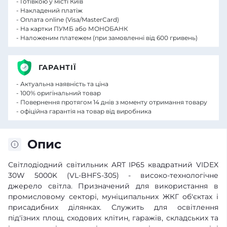
- Готівкою у місті Київ
- Накладений платіж
- Оплата online (Visa/MasterCard)
- На картки ПУМБ або МОНОБАНК
- Наложеним платежем (при замовленні від 600 гривень)
ГАРАНТІЇ
- Актуальна наявність та ціна
- 100% оригінальний товар
- Повернення протягом 14 днів з моменту отримання товару
- офіційна гарантія на товар від виробника
Опис
Світлодіодний світильник ART IP65 квадратний VIDEX
30W 5000K (VL-BHFS-305)
- високо-технологічне
джерело світла. Призначений для використання в
промисловому секторі, муніципальних ЖКГ об'єктах і
присадибних ділянках. Служить для освітлення
під'їзних площ, сходових клітин, гаражів, складських та