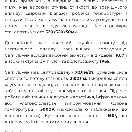
інших приміщень з підвищеним рівнем вологості і
пилу. Має високий ступінь стійкості до зовнішнього
впливу, широкий діапазон робочої температури і
напруги. Після монтажу не вимагає обслуговування на
протязі всього періоду експлуатації. Його розміри
становлять усього
320x
320x50мм.
Довговічний, має високий ступінь захисту від
негативного впливу зовнішнього середовища.
Світильник володіє високим захистом від ударів
IK07
і
високим ступенем пиле - та вологозахисту
IP65.
Світильник має світловіддачу -
70Лм/Вт.
Сумарна сила
світлового потоку становить
2100Лм.
Джерелом світла
слугують світлодіоди, які практично не нагріваються і
забезпечують якісне, рівномірне освітлення. Під час
роботи світильника відсутнє мерехтіння, інфрачервоне
або ультрафіолетове випромінювання. Колірна
температура -
5000К
(максимально наближений до
денного світла). Кут розсіювання світла -
160°,
що
дозволяє якісно освітити приміщення.