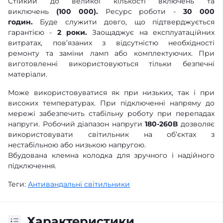
Стійкий до великої кількості включень та
виключень
(100 000).
Ресурс роботи -
30 000
годин.
Буде служити довго, що підтверджується
гарантією -
2 роки.
Заощаджує на експлуатаційних
витратах, пов’язаних з відсутністю необхідності
ремонту та заміни ламп або комплектуючих. При
виготовленні використовуються тільки безпечні
матеріали.
Може використовуватися як при низьких, так і при
високих температурах. При підключенні напряму до
мережі забезпечить стабільну роботу при перепадах
напруги. Робочий діапазон напруги
180-260В
дозволяє
використовувати світильник на об’єктах з
нестабільною або низькою напругою.
Вбудована клемна колодка для зручного і надійного
підключення.
Теги:
Антивандальні світильники
Характеристики