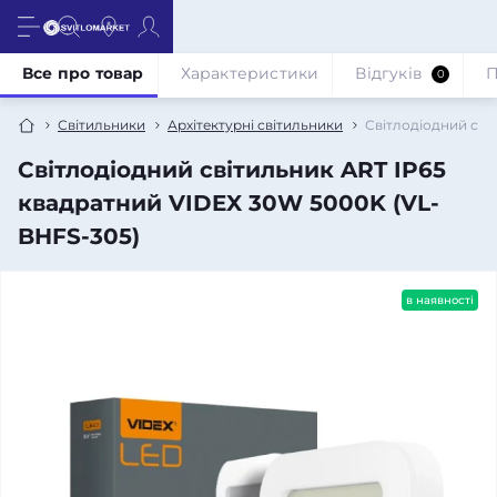
Все про товар
Характеристики
Відгуків
П
0
Світильники
Архітектурні світильники
Світлодіодний сві
Світлодіодний світильник ART IP65
квадратний VIDEX 30W 5000K (VL-
BHFS-305)
в наявності